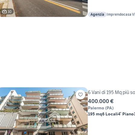
30
Agenzia
Imprendocasa Vi
6 Vani di 195 Mq più sof
400.000 €
Palermo
(
PA
)
195 mq
6 Locali
4° Piano