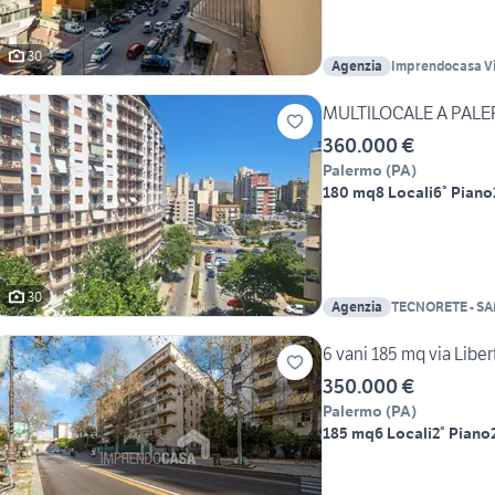
30
Agenzia
Imprendocasa Vi
MULTILOCALE A PAL
360.000 €
Palermo
(
PA
)
180 mq
8 Locali
6° Piano
30
Agenzia
TECNORETE - SA
6 vani 185 mq via Liber
350.000 €
Palermo
(
PA
)
185 mq
6 Locali
2° Piano