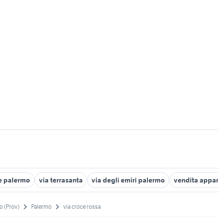
e palermo
via terrasanta
via degli emiri palermo
vendita appar
o (Prov)
Palermo
via croce rossa