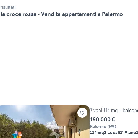
 risultati
ia croce rossa - Vendita appartamenti a Palermo
3 vani 114 mq + balco
190.000 €
Palermo
(
PA
)
114 mq
3 Locali
1° Piano