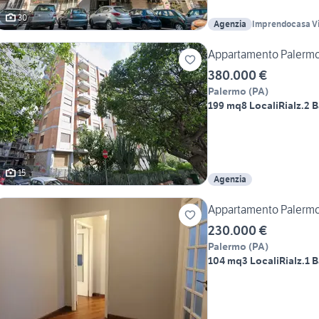
30
Agenzia
Imprendocasa Vi
Appartamento Palerm
380.000 €
Palermo
(
PA
)
199 mq
8 Locali
Rialz.
2 B
15
Agenzia
Appartamento Palerm
230.000 €
Palermo
(
PA
)
104 mq
3 Locali
Rialz.
1 