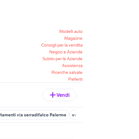
Modelli auto
Magazine
Consigli per la vendita
Negozi e Aziende
Subito per le Aziende
Assistenza
Ricerche salvate
Preferiti
Vendi
tamenti via serradifalco Palermo
vendita appartamenti via notarb