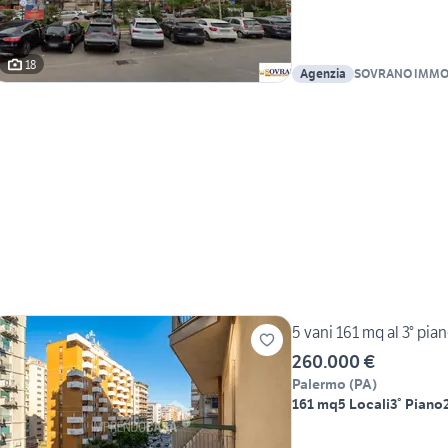
18
Agenzia
SOVRANO IMMO
5 vani 161 mq al 3° pian
260.000 €
Palermo
(
PA
)
161 mq
5 Locali
3° Piano