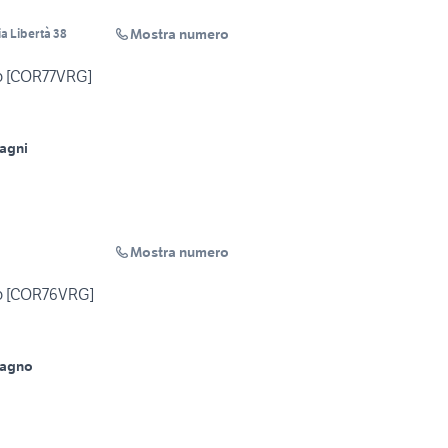
Mostra numero
a Libertà 38
o [COR77VRG]
agni
Mostra numero
o [COR76VRG]
Bagno