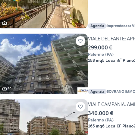
30
Agenzia
Imprendocasa Vi
VIALE DEL FANTE: A
299.000 €
Palermo
(
PA
)
158 mq
5 Locali
6° Piano
30
Agenzia
SOVRANO IMMO
VIALE CAMPANIA: A
340.000 €
Palermo
(
PA
)
165 mq
6 Locali
3° Piano