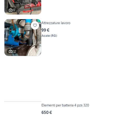
6
Attrezzature lavoro
99 €
Acate
(
RG
)
12
2
Elementi per batteria 4 pzs 320
650 €