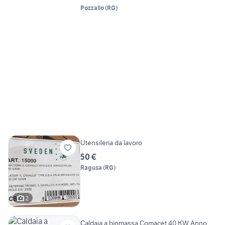
Pozzallo
(
RG
)
Utensileria da lavoro
50 €
Ragusa
(
RG
)
2
Caldaia a biomassa Comacet 40 KW Anno