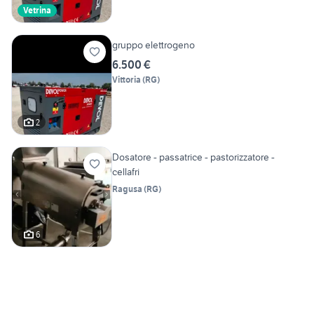
Vetrina
gruppo elettrogeno
6.500 €
Vittoria
(
RG
)
2
Dosatore - passatrice - pastorizzatore -
cellafri
Ragusa
(
RG
)
6