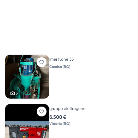
Imer Kone 35
Comiso
(
RG
)
6
gruppo elettrogeno
6.500 €
Vittoria
(
RG
)