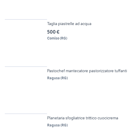
5
Taglia piastrelle ad acqua
500 €
Comiso
(
RG
)
6
Pastochef mantecatore pastorizzatore tuffanti
Ragusa
(
RG
)
6
Planetaria sfogliatrice trittico cuocicrema
Ragusa
(
RG
)