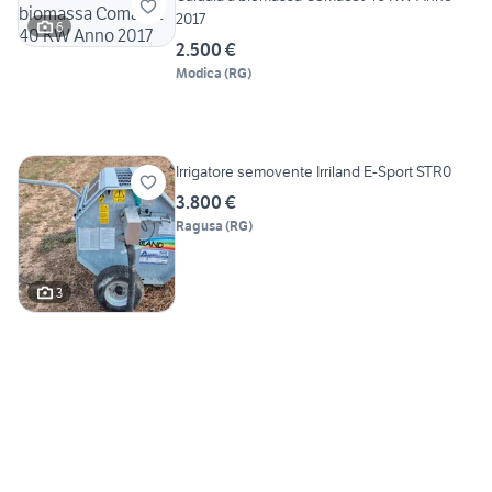
2017
6
2.500 €
Modica
(
RG
)
Irrigatore semovente Irriland E-Sport STR0
3.800 €
Ragusa
(
RG
)
3