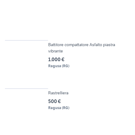
4
Battitore compattatore Asfalto piastra
vibrante
1.000 €
Ragusa
(
RG
)
4
Rastrelliera
500 €
Ragusa
(
RG
)
6