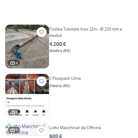
Coclea Tubolare Inox 12m - Ø 220 mm a
moduli
4.200 €
Modica
(
RG
)
4
2 Flowpack Ulma
Vittoria
(
RG
)
6
Lotto Macchinari da Officina
5
600 €