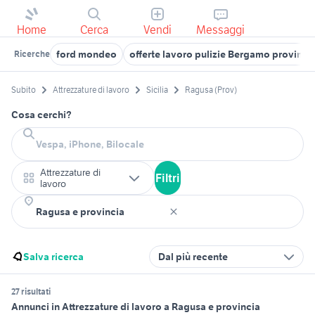
Home
Cerca
Vendi
Messaggi
ford mondeo
offerte lavoro pulizie Bergamo provinci
Ricerche
Subito
Attrezzature di lavoro
Sicilia
Ragusa (Prov)
Cosa cerchi?
Attrezzature di
Filtri
lavoro
Salva ricerca
Dal più recente
27 risultati
Annunci in Attrezzature di lavoro a Ragusa e provincia