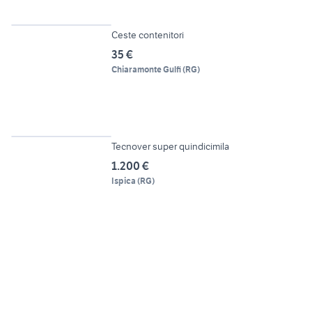
2
Ceste contenitori
35 €
Chiaramonte Gulfi
(
RG
)
2
Tecnover super quindicimila
1.200 €
Ispica
(
RG
)