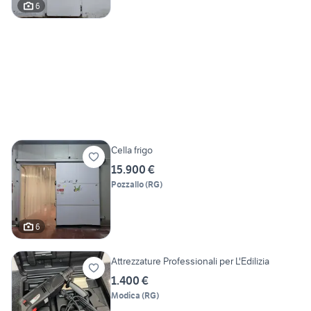
6
Cella frigo
15.900 €
Pozzallo
(
RG
)
6
Attrezzature Professionali per L'Edilizia
1.400 €
Modica
(
RG
)