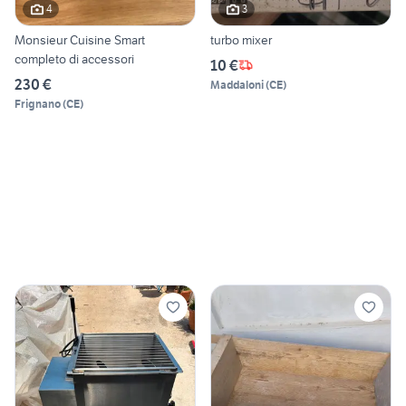
4
3
Monsieur Cuisine Smart
turbo mixer
completo di accessori
10 €
230 €
Maddaloni
(
CE
)
Frignano
(
CE
)