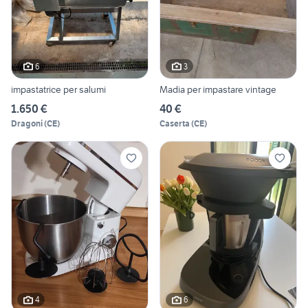
6
3
impastatrice per salumi
Madia per impastare vintage
1.650 €
40 €
Dragoni
(
CE
)
Caserta
(
CE
)
4
6