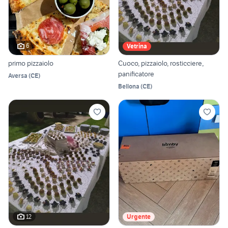
6
Vetrina
primo pizzaiolo
Cuoco, pizzaiolo, rosticciere,
panificatore
Aversa
(
CE
)
Bellona
(
CE
)
12
Urgente