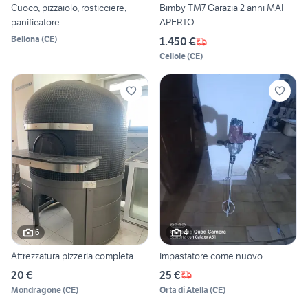
Cuoco, pizzaiolo, rosticciere,
Bimby TM7 Garazia 2 anni MAI
panificatore
APERTO
Bellona
(
CE
)
1.450 €
Cellole
(
CE
)
6
4
Attrezzatura pizzeria completa
impastatore come nuovo
20 €
25 €
Mondragone
(
CE
)
Orta di Atella
(
CE
)