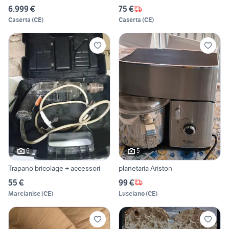
6.999 €
75 €
Caserta
(
CE
)
Caserta
(
CE
)
6
5
Trapano bricolage + accessori
planetaria Ariston
55 €
99 €
Marcianise
(
CE
)
Lusciano
(
CE
)