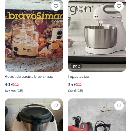
2
Robot da cucina brav simac
Impastatrice
40 €
35 €
Aversa
(
CE
)
Curti
(
CE
)