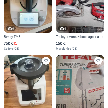
6
6
Bimby TM6
Trolley + Attrezzi bricolage + altro
750 €
150 €
Cellole
(
CE
)
Marcianise
(
CE
)