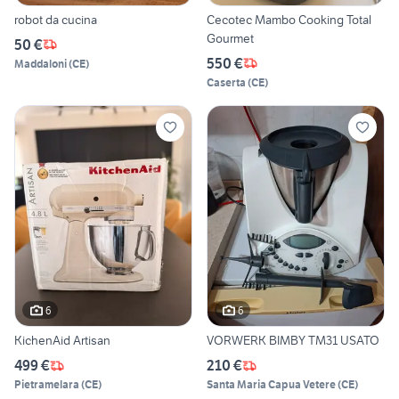
robot da cucina
Cecotec Mambo Cooking Total
Gourmet
50 €
550 €
Maddaloni
(
CE
)
Caserta
(
CE
)
6
6
KichenAid Artisan
VORWERK BIMBY TM31 USATO
499 €
210 €
Pietramelara
(
CE
)
Santa Maria Capua Vetere
(
CE
)