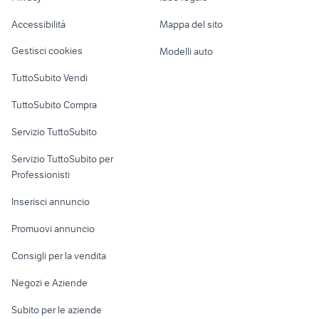
Garage e box
ermellino
pick up 4x4 usati piemonte
Caravan e Camper
Accessibilità
Mappa del sito
Loft, mansarde e
Veicoli commerciali
altro
Gestisci cookies
Modelli auto
Case vacanza
TuttoSubito Vendi
Uffici e Locali
TuttoSubito Compra
commerciali
Servizio TuttoSubito
elettronica
per la casa e la
sports e hobby
Servizio TuttoSubito per
persona
Informatica
Animali
Professionisti
Arredamento e
Console e
Accessori per
Casalinghi
Inserisci annuncio
Videogiochi
animali
Elettrodomestici
Promuovi annuncio
Audio/Video
Musica e Film
Giardino e Fai da te
Consigli per la vendita
Fotografia
Libri e Riviste
Abbigliamento e
Negozi e Aziende
Telefonia
Strumenti Musicali
Accessori
Subito per le aziende
Sports