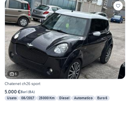
6
Chatenet ch26 sport
5.000 €
Bari
(
BA
)
Usato
08/2017
25000 Km
Diesel
Automatico
Euro 6