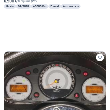
6.500 €
Tarquinia
(
VT
)
Usato
01/2018
45000 Km
Diesel
Automatico