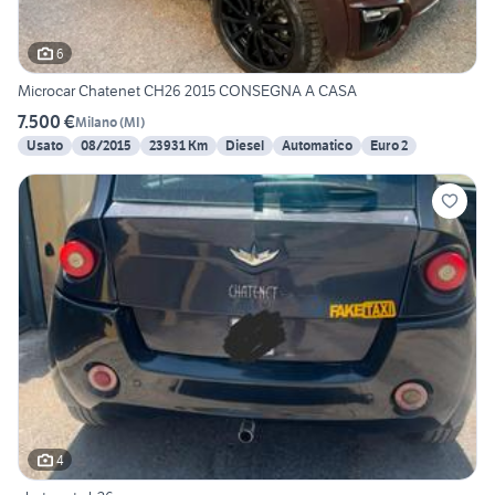
6
Microcar Chatenet CH26 2015 CONSEGNA A CASA
7.500 €
Milano
(
MI
)
Usato
08/2015
23931 Km
Diesel
Automatico
Euro 2
4