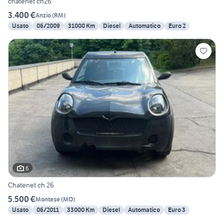
chatenet ch26
3.400 €
Anzio
(
RM
)
Usato
06/2009
31000 Km
Diesel
Automatico
Euro 2
6
Chatenet ch 26
5.500 €
Montese
(
MO
)
Usato
06/2011
33000 Km
Diesel
Automatico
Euro 3