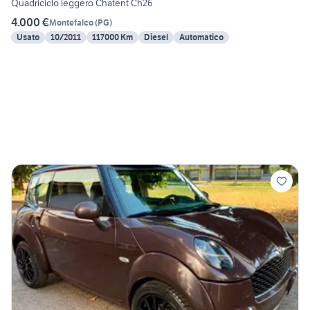
Quadriciclo leggero Chatent Ch26
4.000 €
Montefalco
(
PG
)
Usato
10/2011
117000 Km
Diesel
Automatico