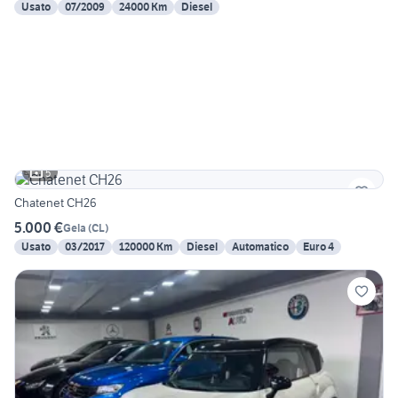
Usato
07/2009
24000 Km
Diesel
5
Chatenet CH26
5.000 €
Gela
(
CL
)
Usato
03/2017
120000 Km
Diesel
Automatico
Euro 4