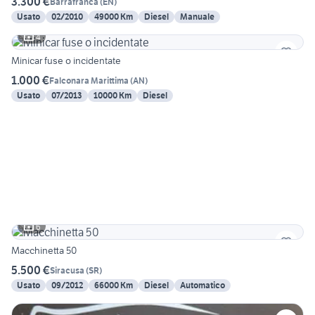
3.300 €
Barrafranca
(
EN
)
Usato
02/2010
49000 Km
Diesel
Manuale
4
Minicar fuse o incidentate
1.000 €
Falconara Marittima
(
AN
)
Usato
07/2013
10000 Km
Diesel
6
Macchinetta 50
5.500 €
Siracusa
(
SR
)
Usato
09/2012
66000 Km
Diesel
Automatico