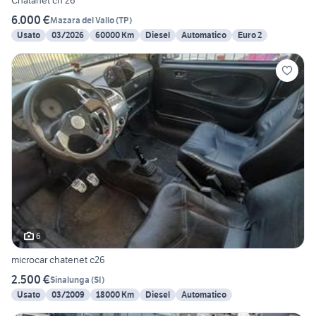
Chatanet ch 26
6.000 €
Mazara del Vallo
(
TP
)
Usato
03/2026
60000 Km
Diesel
Automatico
Euro 2
6
microcar chatenet c26
2.500 €
Sinalunga
(
SI
)
Usato
03/2009
18000 Km
Diesel
Automatico