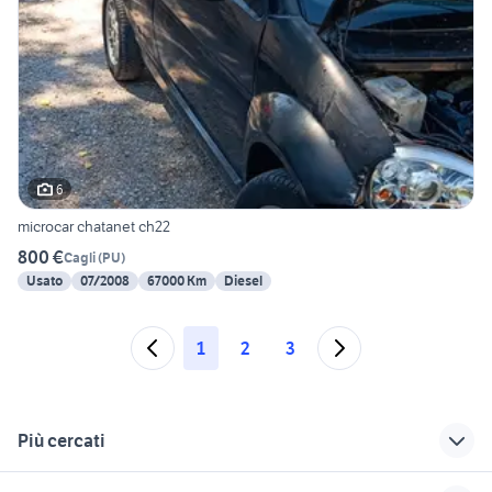
6
microcar chatanet ch22
800 €
Cagli
(
PU
)
Usato
07/2008
67000 Km
Diesel
1
2
3
Più cercati
Correlati
Richerche simili
Suggerimenti