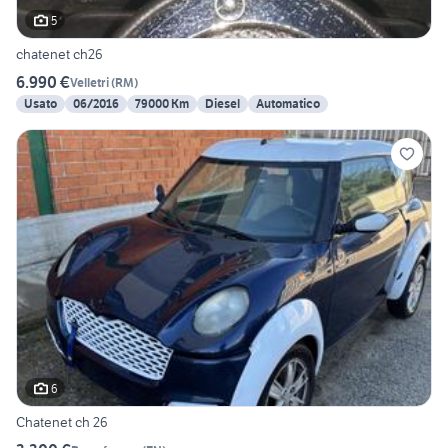
5
chatenet ch26
6.990 €
Velletri
(
RM
)
Usato
06/2016
79000 Km
Diesel
Automatico
6
Chatenet ch 26