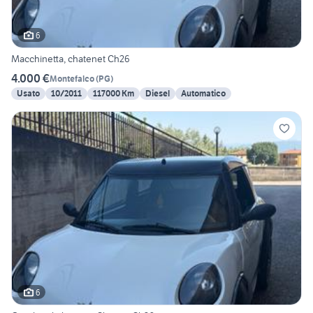
6
Macchinetta, chatenet Ch26
4.000 €
Montefalco
(
PG
)
Usato
10/2011
117000 Km
Diesel
Automatico
6