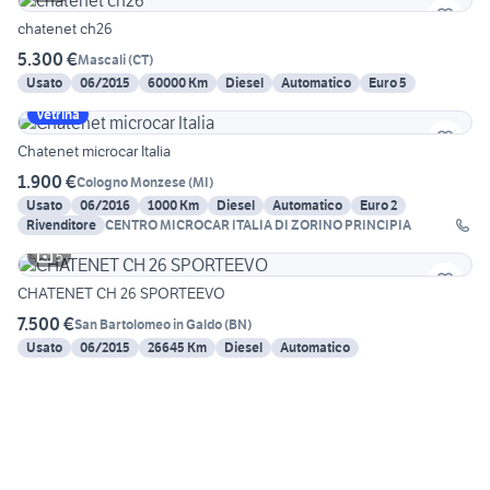
chatenet ch26
5.300 €
Mascali
(
CT
)
Usato
06/2015
60000 Km
Diesel
Automatico
Euro 5
Vetrina
Chatenet microcar Italia
1.900 €
Cologno Monzese
(
MI
)
Usato
06/2016
1000 Km
Diesel
Automatico
Euro 2
Rivenditore
CENTRO MICROCAR ITALIA DI ZORINO PRINCIPIA
5
CHATENET CH 26 SPORTEEVO
7.500 €
San Bartolomeo in Galdo
(
BN
)
Usato
06/2015
26645 Km
Diesel
Automatico