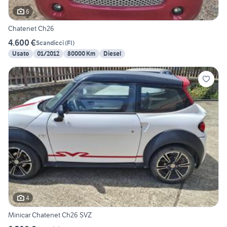
6
Chatenet Ch26
4.600 €
Scandicci
(
FI
)
Usato
01/2012
80000 Km
Diesel
4
Minicar Chatenet Ch26 SVZ