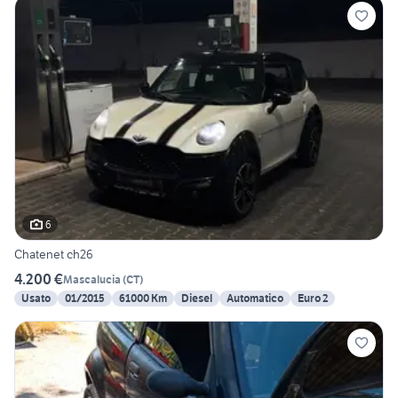
6
Chatenet ch26
4.200 €
Mascalucia
(
CT
)
Usato
01/2015
61000 Km
Diesel
Automatico
Euro 2