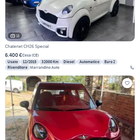
18
Chatenet CH26 Special
6.400 €
Cesa
(
CE
)
Usato
12/2015
32000 Km
Diesel
Automatico
Euro 2
Rivenditore
Marrandino Auto