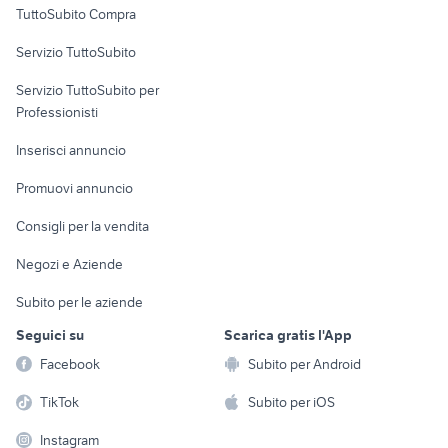
TuttoSubito Compra
commerciali
Servizio TuttoSubito
elettronica
per la casa e la
sports e hobby
Servizio TuttoSubito per
persona
Informatica
Animali
Professionisti
Arredamento e
Console e
Accessori per
Casalinghi
Inserisci annuncio
Videogiochi
animali
Elettrodomestici
Promuovi annuncio
Audio/Video
Musica e Film
Giardino e Fai da te
Consigli per la vendita
Fotografia
Libri e Riviste
Abbigliamento e
Negozi e Aziende
Telefonia
Strumenti Musicali
Accessori
Subito per le aziende
Sports
Tutto per i bambini
Seguici su
Scarica gratis l'App
Biciclette
Facebook
Subito per Android
Collezionismo
TikTok
Subito per iOS
Instagram