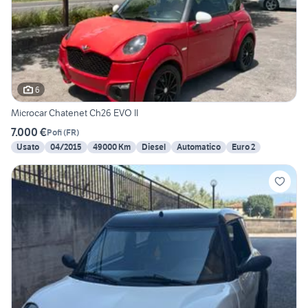
6
Microcar Chatenet Ch26 EVO II
7.000 €
Pofi
(
FR
)
Usato
04/2015
49000 Km
Diesel
Automatico
Euro 2