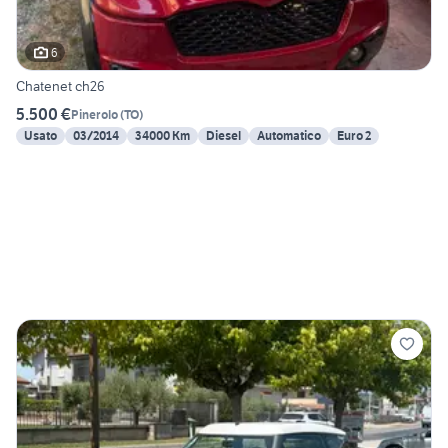
6
Chatenet ch26
5.500 €
Pinerolo
(
TO
)
Usato
03/2014
34000 Km
Diesel
Automatico
Euro 2