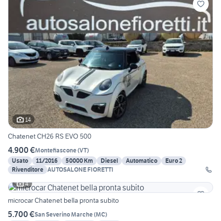
14
Chatenet CH26 RS EVO 500
4.900 €
Montefiascone
(
VT
)
Usato
11/2016
50000 Km
Diesel
Automatico
Euro 2
Rivenditore
AUTOSALONE FIORETTI
4
microcar Chatenet bella pronta subito
5.700 €
San Severino Marche
(
MC
)