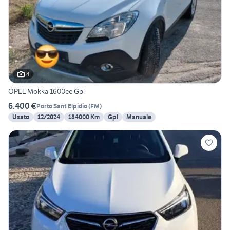
4
OPEL Mokka 1600cc Gpl
6.400 €
Porto Sant'Elpidio
(
FM
)
Usato
12/2024
184000 Km
Gpl
Manuale