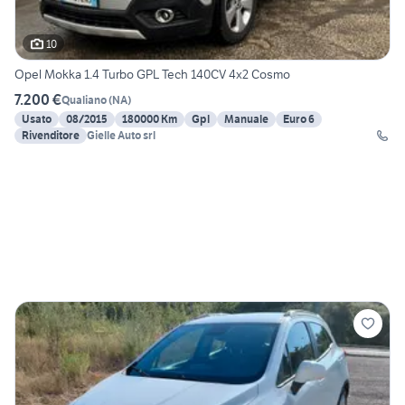
10
Opel Mokka 1.4 Turbo GPL Tech 140CV 4x2 Cosmo
7.200 €
Qualiano
(
NA
)
Usato
08/2015
180000 Km
Gpl
Manuale
Euro 6
Rivenditore
Gielle Auto srl