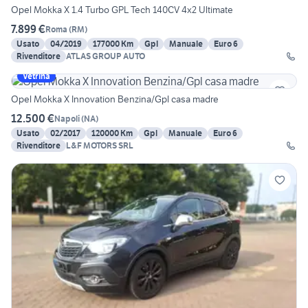
Opel Mokka X 1.4 Turbo GPL Tech 140CV 4x2 Ultimate
7.899 €
Roma
(
RM
)
Usato
04/2019
177000 Km
Gpl
Manuale
Euro 6
Rivenditore
ATLAS GROUP AUTO
Vetrina
Opel Mokka X Innovation Benzina/Gpl casa madre
12.500 €
Napoli
(
NA
)
Usato
02/2017
120000 Km
Gpl
Manuale
Euro 6
Rivenditore
L&F MOTORS SRL