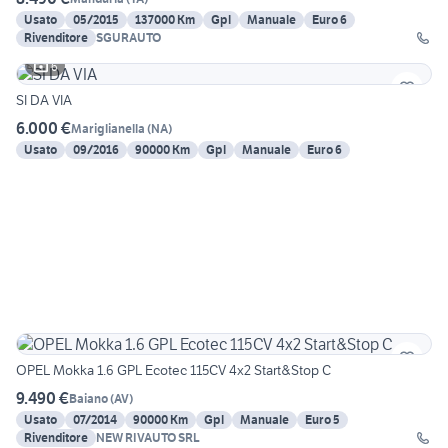
Usato
05/2015
137000 Km
Gpl
Manuale
Euro 6
Rivenditore
SGURAUTO
6
SI DA VIA
6.000 €
Mariglianella
(
NA
)
Usato
09/2016
90000 Km
Gpl
Manuale
Euro 6
OPEL Mokka 1.6 GPL Ecotec 115CV 4x2 Start&Stop C
9.490 €
Baiano
(
AV
)
Usato
07/2014
90000 Km
Gpl
Manuale
Euro 5
Rivenditore
NEW RIVAUTO SRL