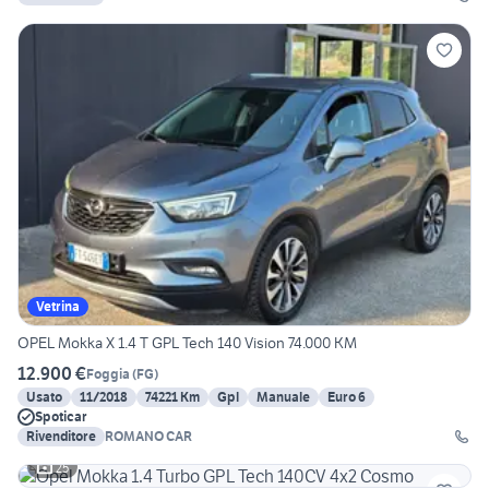
Vetrina
OPEL Mokka X 1.4 T GPL Tech 140 Vision 74.000 KM
12.900 €
Foggia
(
FG
)
Usato
11/2018
74221 Km
Gpl
Manuale
Euro 6
Spoticar
Rivenditore
ROMANO CAR
25