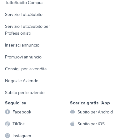
TuttoSubito Compra
commerciali
Servizio TuttoSubito
elettronica
per la casa e la
sports e hobby
Servizio TuttoSubito per
persona
Informatica
Animali
Professionisti
Arredamento e
Console e
Accessori per
Casalinghi
Inserisci annuncio
Videogiochi
animali
Elettrodomestici
Promuovi annuncio
Audio/Video
Musica e Film
Giardino e Fai da te
Consigli per la vendita
Fotografia
Libri e Riviste
Abbigliamento e
Negozi e Aziende
Telefonia
Strumenti Musicali
Accessori
Subito per le aziende
Sports
Tutto per i bambini
Seguici su
Scarica gratis l'App
Biciclette
Facebook
Subito per Android
Collezionismo
TikTok
Subito per iOS
Instagram