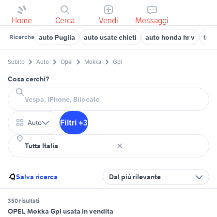
Home
Cerca
Vendi
Messaggi
auto Puglia
auto usate chieti
auto honda hr v
toyo
Ricerche
Subito
Auto
Opel
Mokka
Gpl
Cosa cerchi?
Filtri +3
Auto
Salva ricerca
Dal più rilevante
350 risultati
OPEL Mokka Gpl usata in vendita