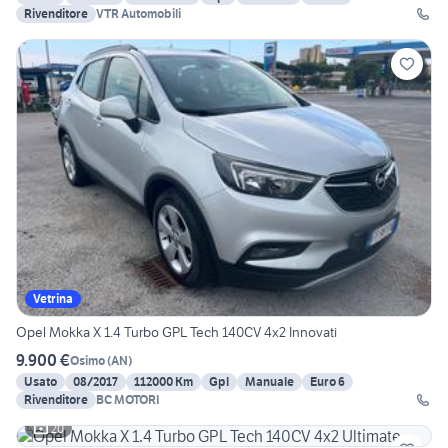
Rivenditore
VTR Automobili
Vetrina
Opel Mokka X 1.4 Turbo GPL Tech 140CV 4x2 Innovati
9.900 €
Osimo
(
AN
)
Usato
08/2017
112000 Km
Gpl
Manuale
Euro 6
Rivenditore
BC MOTORI
20