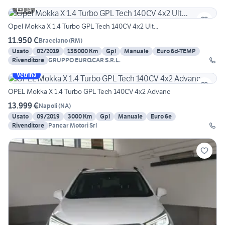
14
Opel Mokka X 1.4 Turbo GPL Tech 140CV 4x2 Ult...
11.950 €
Bracciano
(
RM
)
Usato
02/2019
135000 Km
Gpl
Manuale
Euro 6d-TEMP
Rivenditore
GRUPPO EURO.CAR S.R.L.
Vetrina
OPEL Mokka X 1.4 Turbo GPL Tech 140CV 4x2 Advanc
13.999 €
Napoli
(
NA
)
Usato
09/2019
3000 Km
Gpl
Manuale
Euro 6e
Rivenditore
Pancar Motori Srl