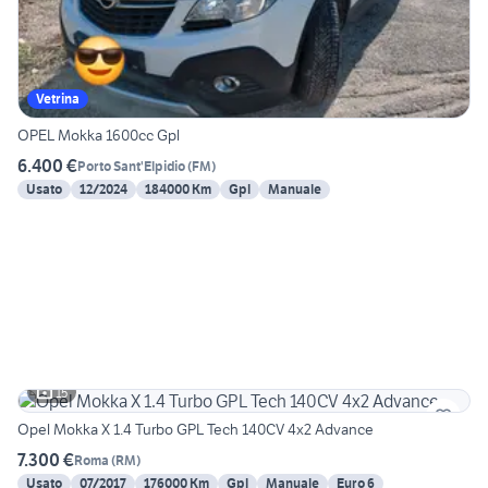
Vetrina
OPEL Mokka 1600cc Gpl
6.400 €
Porto Sant'Elpidio
(
FM
)
Usato
12/2024
184000 Km
Gpl
Manuale
15
Opel Mokka X 1.4 Turbo GPL Tech 140CV 4x2 Advance
7.300 €
Roma
(
RM
)
Usato
07/2017
176000 Km
Gpl
Manuale
Euro 6