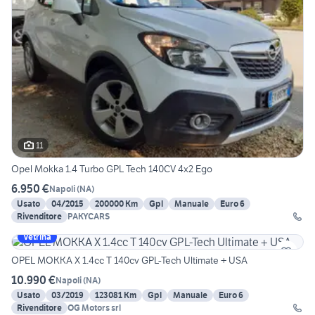
11
Opel Mokka 1.4 Turbo GPL Tech 140CV 4x2 Ego
6.950 €
Napoli
(
NA
)
Usato
04/2015
200000 Km
Gpl
Manuale
Euro 6
Rivenditore
PAKYCARS
Vetrina
OPEL MOKKA X 1.4cc T 140cv GPL-Tech Ultimate + USA
10.990 €
Napoli
(
NA
)
Usato
03/2019
123081 Km
Gpl
Manuale
Euro 6
Rivenditore
OG Motors srl