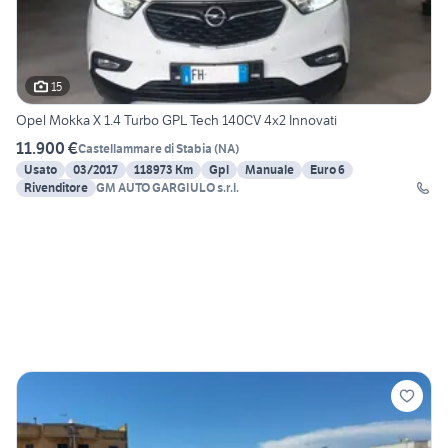
15
Opel Mokka X 1.4 Turbo GPL Tech 140CV 4x2 Innovati
11.900 €
Castellammare di Stabia
(
NA
)
Usato
03/2017
118973 Km
Gpl
Manuale
Euro 6
Rivenditore
GM AUTO GARGIULO s.r.l.