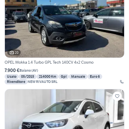
20
OPEL Mokka 1.4 Turbo GPL Tech 140CV 4x2 Cosmo
7.900 €
Baiano
(
AV
)
Usato
05/2015
214000 Km
Gpl
Manuale
Euro 6
Rivenditore
NEW RIVAUTO SRL