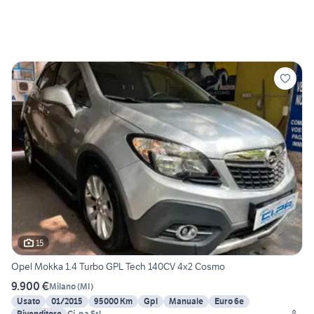
15
Opel Mokka 1.4 Turbo GPL Tech 140CV 4x2 Cosmo
9.900 €
Milano
(
MI
)
Usato
01/2015
95000 Km
Gpl
Manuale
Euro 6e
Rivenditore
Ci. pa Srl