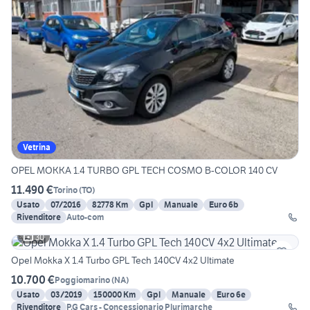
Vetrina
OPEL MOKKA 1.4 TURBO GPL TECH COSMO B-COLOR 140 CV
11.490 €
Torino
(
TO
)
Usato
07/2016
82778 Km
Gpl
Manuale
Euro 6b
Rivenditore
Auto-com
30
Opel Mokka X 1.4 Turbo GPL Tech 140CV 4x2 Ultimate
10.700 €
Poggiomarino
(
NA
)
Usato
03/2019
150000 Km
Gpl
Manuale
Euro 6e
Rivenditore
P.G Cars - Concessionario Plurimarche