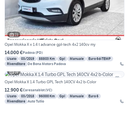
23
Opel Mokka X x 1.4 t advance gpl-tech 4x2 140cv my
14.000 €
Padova
(
PD
)
Usato
03/2019
88803 Km
Gpl
Manuale
Euro 6d-TEMP
Rivenditore
De Bona Motors Padova
28
Opel Mokka X 1.4 Turbo GPL Tech 140CV 4x2 b-Color
12.900 €
Caresanablot
(
VC
)
Usato
03/2018
96000 Km
Gpl
Manuale
Euro 6
Rivenditore
Auto Tullio