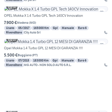
14
OPEL Mokka X 1.4 Turbo GPL Tech 140CV Innovation
7.900 €
Modena
(
MO
)
Usato
05/2017
165000 Km
Gpl
Manuale
Euro 6
Rivenditore
City Auto Srl
10
Opel Mokka 1.4 Turbo GPL 12 MESI DI GARANZIA !!!!
5.500 €
Buggiano
(
PT
)
Usato
07/2015
183000 Km
Gpl
Manuale
Euro 6
Rivenditore
MG AUTO - NON SOLO AUTO S.R.L.
21