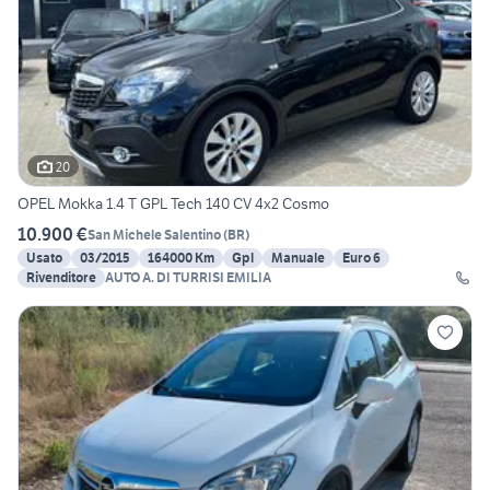
20
OPEL Mokka 1.4 T GPL Tech 140 CV 4x2 Cosmo
10.900 €
San Michele Salentino
(
BR
)
Usato
03/2015
164000 Km
Gpl
Manuale
Euro 6
Rivenditore
AUTO A. DI TURRISI EMILIA