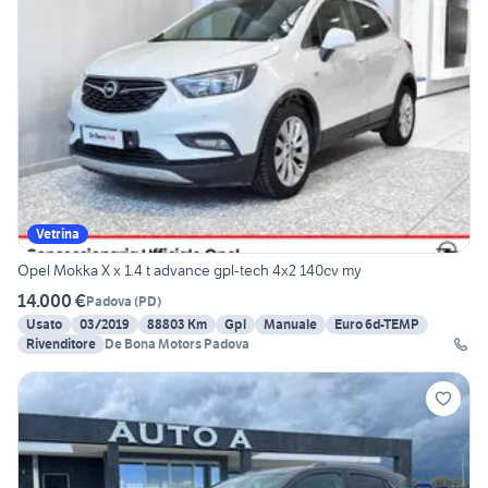
Vetrina
Opel Mokka X x 1.4 t advance gpl-tech 4x2 140cv my
14.000 €
Padova
(
PD
)
Usato
03/2019
88803 Km
Gpl
Manuale
Euro 6d-TEMP
Rivenditore
De Bona Motors Padova