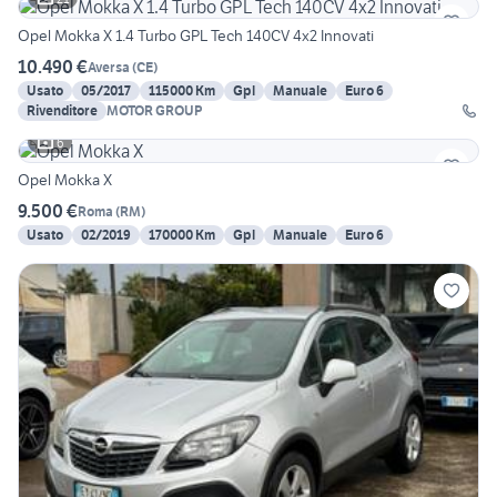
Opel Mokka X 1.4 Turbo GPL Tech 140CV 4x2 Innovati
10.490 €
Aversa
(
CE
)
Usato
05/2017
115000 Km
Gpl
Manuale
Euro 6
Rivenditore
MOTOR GROUP
6
Opel Mokka X
9.500 €
Roma
(
RM
)
Usato
02/2019
170000 Km
Gpl
Manuale
Euro 6