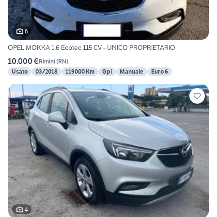
6
OPEL MOKKA 1.6 Ecotec 115 CV - UNICO PROPRIETARIO
10.000 €
Rimini
(
RN
)
Usato
03/2018
119000 Km
Gpl
Manuale
Euro 6
4