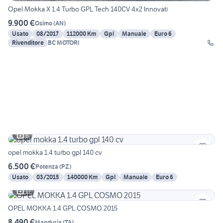
Opel Mokka X 1.4 Turbo GPL Tech 140CV 4x2 Innovati
9.900 €
Osimo
(
AN
)
Usato
08/2017
112000 Km
Gpl
Manuale
Euro 6
Rivenditore
BC MOTORI
6
opel mokka 1.4 turbo gpl 140 cv
6.500 €
Potenza
(
PZ
)
Usato
03/2015
140000 Km
Gpl
Manuale
Euro 6
17
OPEL MOKKA 1.4 GPL COSMO 2015
8.490 €
Manduria
(
TA
)