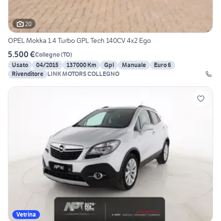
20
OPEL Mokka 1.4 Turbo GPL Tech 140CV 4x2 Ego
5.500 €
Collegno
(
TO
)
Usato
04/2015
137000 Km
Gpl
Manuale
Euro 6
Rivenditore
LINK MOTORS COLLEGNO
Vetrina