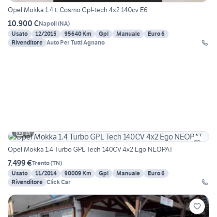
Opel Mokka 1.4 t. Cosmo Gpl-tech 4x2 140cv E6
10.900 €
Napoli
(
NA
)
Usato
12/2015
95640 Km
Gpl
Manuale
Euro 6
Rivenditore
Auto Per Tutti Agnano
18
Opel Mokka 1.4 Turbo GPL Tech 140CV 4x2 Ego NEOPAT
7.499 €
Trento
(
TN
)
Usato
11/2014
90009 Km
Gpl
Manuale
Euro 6
Rivenditore
Click Car