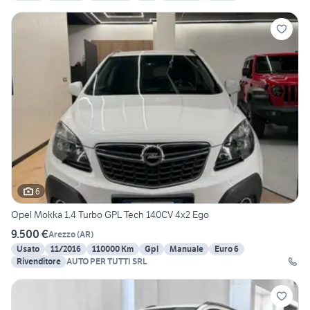
6
Opel Mokka 1.4 Turbo GPL Tech 140CV 4x2 Ego
9.500 €
Arezzo
(
AR
)
Usato
11/2016
110000 Km
Gpl
Manuale
Euro 6
Rivenditore
AUTO PER TUTTI SRL