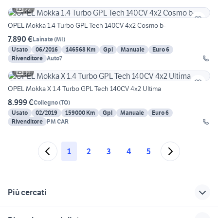
22
OPEL Mokka 1.4 Turbo GPL Tech 140CV 4x2 Cosmo b-
7.890 €
Lainate
(
MI
)
Usato
06/2016
146568 Km
Gpl
Manuale
Euro 6
Rivenditore
Auto7
16
OPEL Mokka X 1.4 Turbo GPL Tech 140CV 4x2 Ultima
8.999 €
Collegno
(
TO
)
Usato
02/2019
159000 Km
Gpl
Manuale
Euro 6
Rivenditore
PM CAR
1
2
3
4
5
Più cercati
Correlati
Richerche simili
Suggerimenti