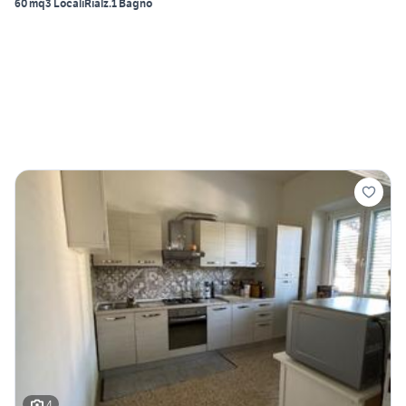
60 mq
3 Locali
Rialz.
1 Bagno
4