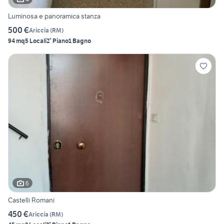
Luminosa e panoramica stanza
500 €
Ariccia
(
RM
)
94 mq
5 Locali
2° Piano
1 Bagno
6
Castelli Romani
450 €
Ariccia
(
RM
)