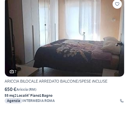
7
ARICCIA BILOCALE ARREDATO BALCONE/SPESE iNCLUSE
650 €
Ariccia
(
RM
)
55 mq
2 Locali
4° Piano
1 Bagno
Agenzia
INTERMEDIA ROMA