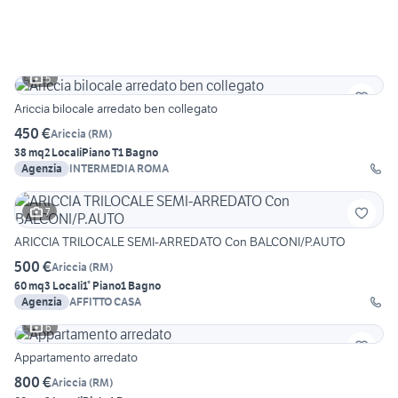
5
Ariccia bilocale arredato ben collegato
450 €
Ariccia
(
RM
)
38 mq
2 Locali
Piano T
1 Bagno
Agenzia
INTERMEDIA ROMA
7
ARICCIA TRILOCALE SEMI-ARREDATO Con BALCONI/P.AUTO
500 €
Ariccia
(
RM
)
60 mq
3 Locali
1° Piano
1 Bagno
Agenzia
AFFITTO CASA
6
Appartamento arredato
800 €
Ariccia
(
RM
)