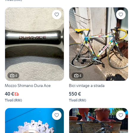
4
4
Mozzo Shimano Dura Ace
Bici vintage a strada
40 €
550 €
Tivoli
(
RM
)
Tivoli
(
RM
)