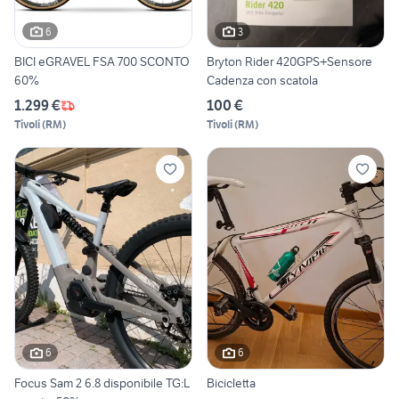
6
3
BICI eGRAVEL FSA 700 SCONTO
Bryton Rider 420GPS+Sensore
60%
Cadenza con scatola
1.299 €
100 €
Tivoli
(
RM
)
Tivoli
(
RM
)
6
6
Focus Sam 2 6.8 disponibile TG:L
Bicicletta