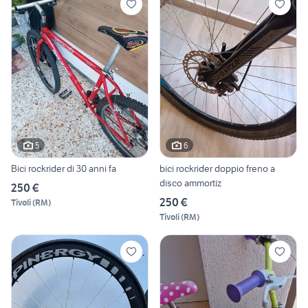
5
6
Bici rockrider di 30 anni fa
bici rockrider doppio freno a
disco ammortiz
250 €
250 €
Tivoli
(
RM
)
Tivoli
(
RM
)