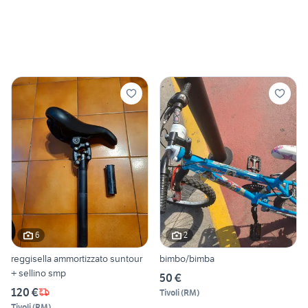
6
2
reggisella ammortizzato suntour
bimbo/bimba
+ sellino smp
50 €
120 €
Tivoli
(
RM
)
Tivoli
(
RM
)