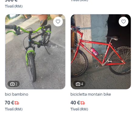
Tivoli
(
RM
)
2
4
bici bambino
bicicletta montain bike
70 €
40 €
Tivoli
(
RM
)
Tivoli
(
RM
)