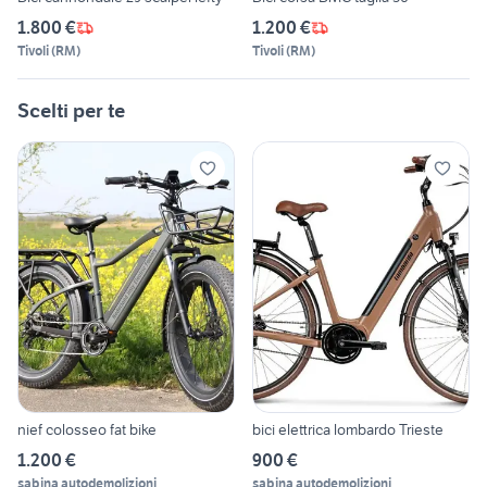
1.800 €
1.200 €
Tivoli
(
RM
)
Tivoli
(
RM
)
Scelti per te
nief colosseo fat bike
bici elettrica lombardo Trieste
1.200 €
900 €
sabina autodemolizioni
sabina autodemolizioni