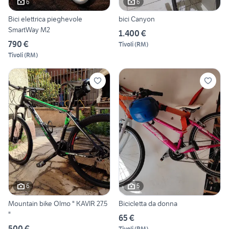
6
6
Bici elettrica pieghevole
bici Canyon
SmartWay M2
1.400 €
790 €
Tivoli
(
RM
)
Tivoli
(
RM
)
6
5
Mountain bike Olmo " KAVIR 27.5
Bicicletta da donna
"
65 €
500 €
Tivoli
(
RM
)