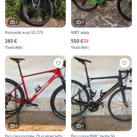
3
6
Rokraide expl 50 27.5
MBT atala
365 €
550 €
Tivoli
(
RM
)
Tivoli
(
RM
)
6
6
Bici cannondale 29 scalpel lefty
Bici corsa BMC taglia 56