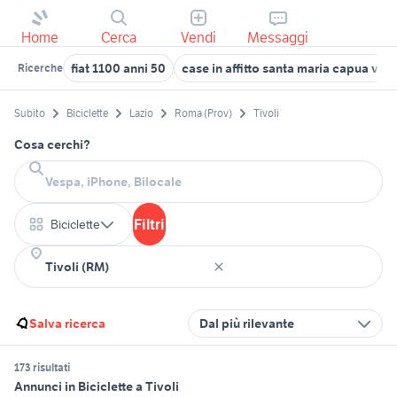
Home
Cerca
Vendi
Messaggi
fiat 1100 anni 50
case in affitto santa maria capua vet
Ricerche
Subito
Biciclette
Lazio
Roma (Prov)
Tivoli
Cosa cerchi?
Filtri
Biciclette
Salva ricerca
Dal più rilevante
173 risultati
Annunci in Biciclette a Tivoli