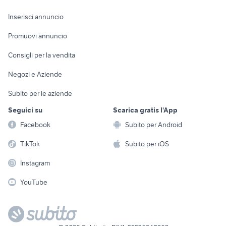
Arredamento e
Console e
Accessori per
Casalinghi
Inserisci annuncio
Videogiochi
animali
Elettrodomestici
Promuovi annuncio
Audio/Video
Musica e Film
Giardino e Fai da te
Consigli per la vendita
Fotografia
Libri e Riviste
Abbigliamento e
Negozi e Aziende
Telefonia
Strumenti Musicali
Accessori
Subito per le aziende
Sports
Tutto per i bambini
Seguici su
Scarica gratis l'App
Biciclette
Facebook
Subito per Android
Collezionismo
TikTok
Subito per iOS
Instagram
YouTube