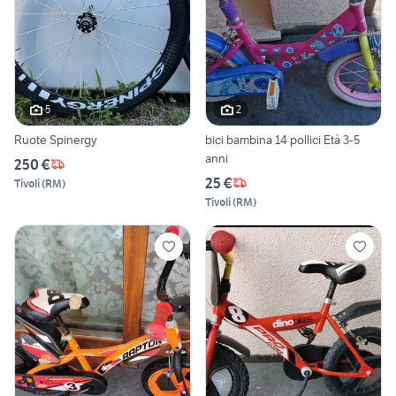
5
2
Ruote Spinergy
bici bambina 14 pollici Età 3-5
anni
250 €
25 €
Tivoli
(
RM
)
Tivoli
(
RM
)