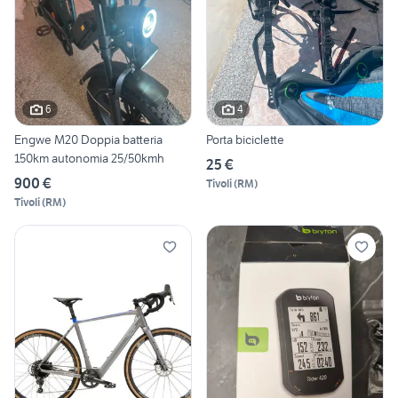
6
4
Engwe M20 Doppia batteria
Porta biciclette
150km autonomia 25/50kmh
25 €
900 €
Tivoli
(
RM
)
Tivoli
(
RM
)