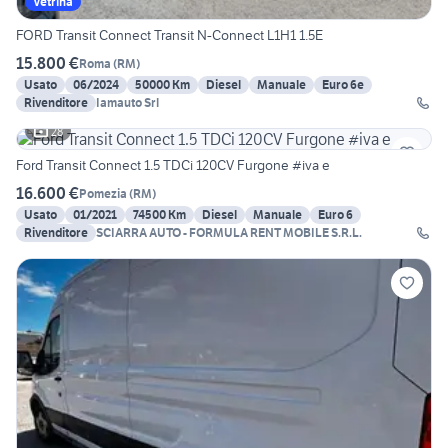
Vetrina
FORD Transit Connect Transit N-Connect L1H1 1.5E
15.800 €
Roma
(
RM
)
Usato
06/2024
50000 Km
Diesel
Manuale
Euro 6e
Rivenditore
Iamauto Srl
28
Ford Transit Connect 1.5 TDCi 120CV Furgone #iva e
16.600 €
Pomezia
(
RM
)
Usato
01/2021
74500 Km
Diesel
Manuale
Euro 6
Rivenditore
SCIARRA AUTO - FORMULA RENT MOBILE S.R.L.