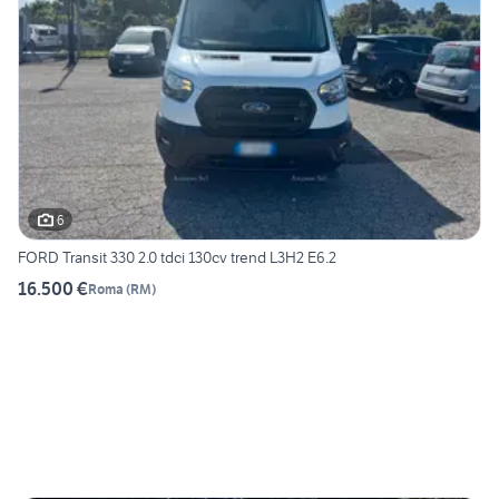
6
FORD Transit 330 2.0 tdci 130cv trend L3H2 E6.2
16.500 €
Roma
(
RM
)