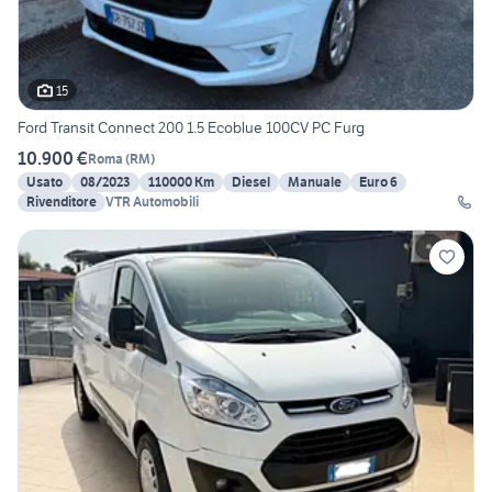
15
Ford Transit Connect 200 1.5 Ecoblue 100CV PC Furg
10.900 €
Roma
(
RM
)
Usato
08/2023
110000 Km
Diesel
Manuale
Euro 6
Rivenditore
VTR Automobili