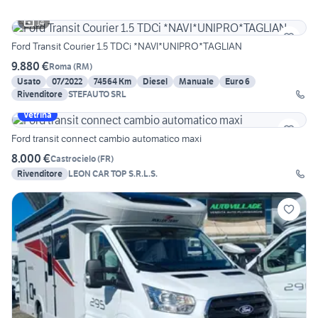
14
Ford Transit Courier 1.5 TDCi *NAVI*UNIPRO*TAGLIAN
9.880 €
Roma
(
RM
)
Usato
07/2022
74564 Km
Diesel
Manuale
Euro 6
Rivenditore
STEFAUTO SRL
Vetrina
Ford transit connect cambio automatico maxi
8.000 €
Castrocielo
(
FR
)
Rivenditore
LEON CAR TOP S.R.L.S.