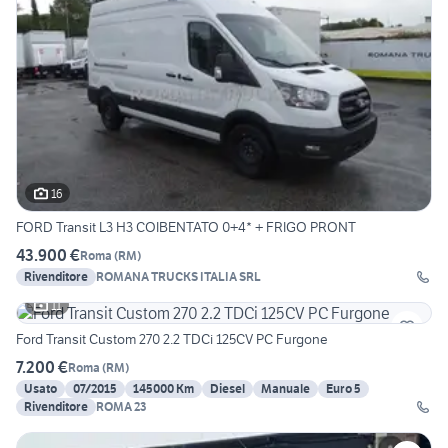
16
FORD Transit L3 H3 COIBENTATO 0+4* + FRIGO PRONT
43.900 €
Roma
(
RM
)
Rivenditore
ROMANA TRUCKS ITALIA SRL
11
Ford Transit Custom 270 2.2 TDCi 125CV PC Furgone
7.200 €
Roma
(
RM
)
Usato
07/2015
145000 Km
Diesel
Manuale
Euro 5
Rivenditore
ROMA 23