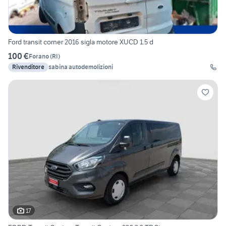
Ford transit corner 2016 sigla motore XUCD 1.5 d
100 €
Forano
(
RI
)
Rivenditore
sabina autodemolizioni
17