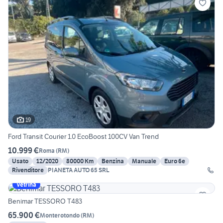
19
Ford Transit Courier 1.0 EcoBoost 100CV Van Trend
10.999 €
Roma
(
RM
)
Usato
12/2020
80000 Km
Benzina
Manuale
Euro 6e
Rivenditore
PIANETA AUTO 65 SRL
Vetrina
Benimar TESSORO T483
65.900 €
Monterotondo
(
RM
)