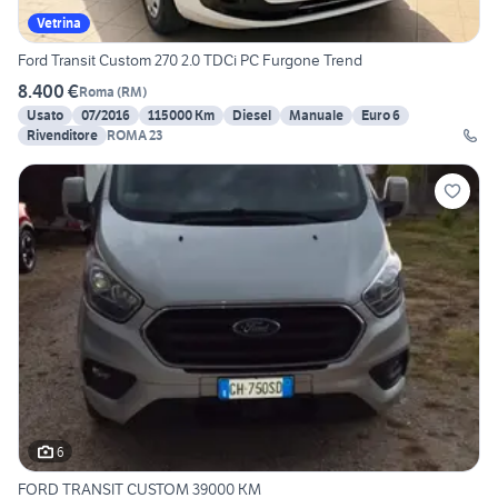
Vetrina
Ford Transit Custom 270 2.0 TDCi PC Furgone Trend
8.400 €
Roma
(
RM
)
Usato
07/2016
115000 Km
Diesel
Manuale
Euro 6
Rivenditore
ROMA 23
6
FORD TRANSIT CUSTOM 39000 KM