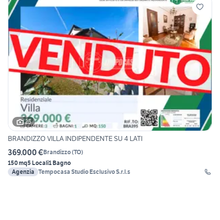
25
BRANDIZZO VILLA INDIPENDENTE SU 4 LATI
369.000 €
Brandizzo
(
TO
)
150 mq
5 Locali
1 Bagno
Agenzia
Tempocasa Studio Esclusivo S.r.l.s