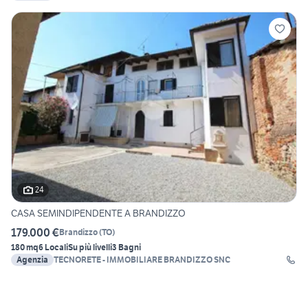
24
CASA SEMINDIPENDENTE A BRANDIZZO
179.000 €
Brandizzo
(
TO
)
180 mq
6 Locali
Su più livelli
3 Bagni
Agenzia
TECNORETE - IMMOBILIARE BRANDIZZO SNC