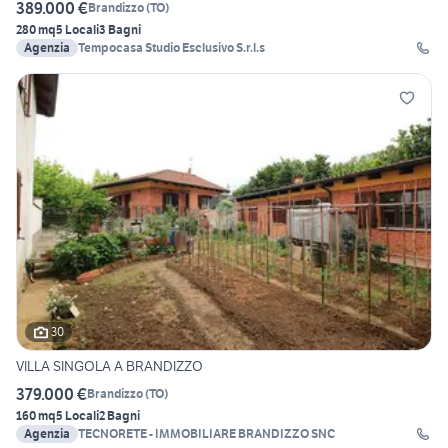
389.000 €
Brandizzo
(
TO
)
280 mq
5 Locali
3 Bagni
Agenzia
Tempocasa Studio Esclusivo S.r.l.s
30
VILLA SINGOLA A BRANDIZZO
379.000 €
Brandizzo
(
TO
)
160 mq
5 Locali
2 Bagni
Agenzia
TECNORETE - IMMOBILIARE BRANDIZZO SNC