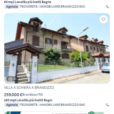
60 mq
2 Locali
Su più livelli
1 Bagno
Agenzia
TECNORETE - IMMOBILIARE BRANDIZZO SNC
30
VILLA A SCHIERA A BRANDIZZO
259.000 €
Brandizzo
(
TO
)
180 mq
6 Locali
Su più livelli
3 Bagni
Agenzia
TECNORETE - IMMOBILIARE BRANDIZZO SNC