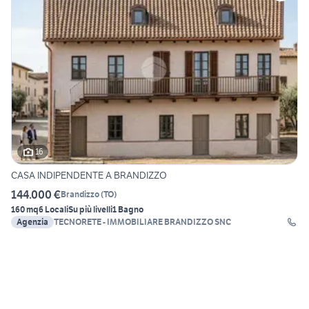
16
CASA INDIPENDENTE A BRANDIZZO
144.000 €
Brandizzo
(
TO
)
160 mq
6 Locali
Su più livelli
1 Bagno
Agenzia
TECNORETE - IMMOBILIARE BRANDIZZO SNC