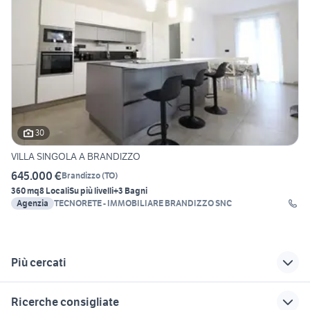
30
VILLA SINGOLA A BRANDIZZO
645.000 €
Brandizzo
(
TO
)
360 mq
8 Locali
Su più livelli
+3 Bagni
Agenzia
TECNORETE - IMMOBILIARE BRANDIZZO SNC
Più cercati
Correlati
Richerche simili
Suggerimenti
Ricerche consigliate