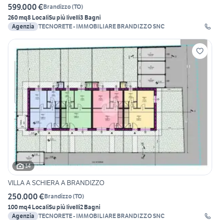
599.000 €
Brandizzo
(
TO
)
260 mq
8 Locali
Su più livelli
3 Bagni
Agenzia
TECNORETE - IMMOBILIARE BRANDIZZO SNC
14
VILLA A SCHIERA A BRANDIZZO
250.000 €
Brandizzo
(
TO
)
100 mq
4 Locali
Su più livelli
2 Bagni
Agenzia
TECNORETE - IMMOBILIARE BRANDIZZO SNC