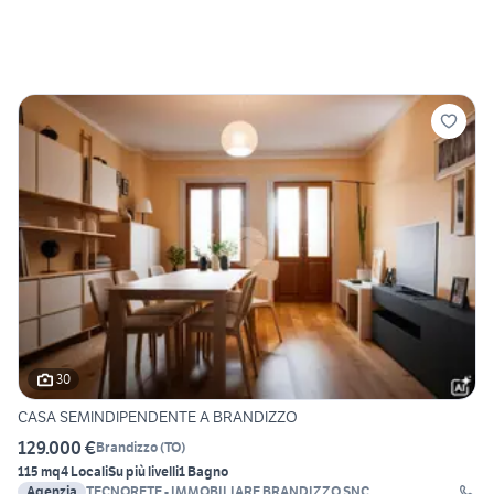
30
CASA SEMINDIPENDENTE A BRANDIZZO
129.000 €
Brandizzo
(
TO
)
115 mq
4 Locali
Su più livelli
1 Bagno
Agenzia
TECNORETE - IMMOBILIARE BRANDIZZO SNC