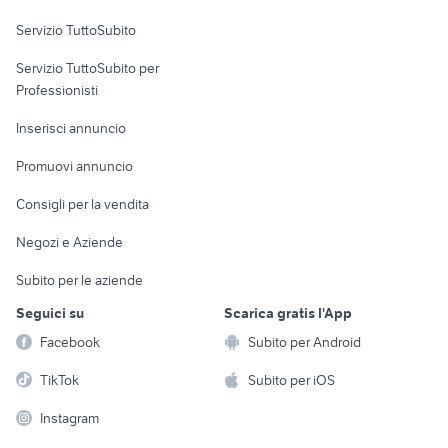
Servizio TuttoSubito
elettronica
per la casa e la
sports e hobby
Servizio TuttoSubito per
persona
Informatica
Animali
Professionisti
Arredamento e
Console e
Accessori per
Casalinghi
Inserisci annuncio
Videogiochi
animali
Elettrodomestici
Promuovi annuncio
Audio/Video
Musica e Film
Giardino e Fai da te
Consigli per la vendita
Fotografia
Libri e Riviste
Abbigliamento e
Negozi e Aziende
Telefonia
Strumenti Musicali
Accessori
Subito per le aziende
Sports
Tutto per i bambini
Seguici su
Scarica gratis l'App
Biciclette
Facebook
Subito per Android
Collezionismo
TikTok
Subito per iOS
Instagram