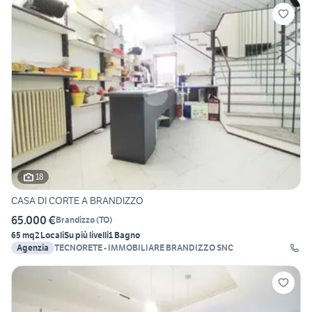
18
CASA DI CORTE A BRANDIZZO
65.000 €
Brandizzo
(
TO
)
65 mq
2 Locali
Su più livelli
1 Bagno
Agenzia
TECNORETE - IMMOBILIARE BRANDIZZO SNC