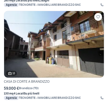
260 mq
8 Locali
Su più livelli
2 Bagni
Agenzia
TECNORETE - IMMOBILIARE BRANDIZZO SNC
18
CASA DI CORTE A BRANDIZZO
59.000 €
Brandizzo
(
TO
)
130 mq
4 Locali
Su più livelli
Agenzia
TECNORETE - IMMOBILIARE BRANDIZZO SNC