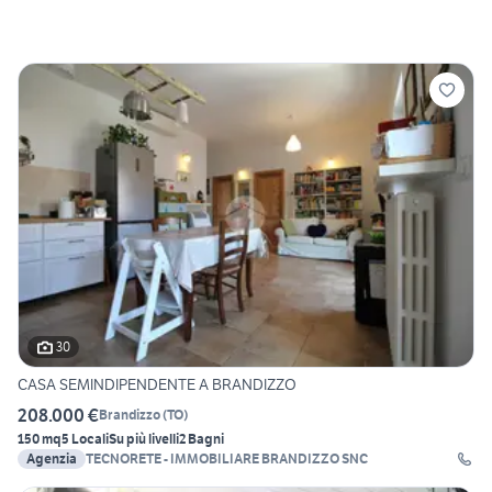
30
CASA SEMINDIPENDENTE A BRANDIZZO
208.000 €
Brandizzo
(
TO
)
150 mq
5 Locali
Su più livelli
2 Bagni
Agenzia
TECNORETE - IMMOBILIARE BRANDIZZO SNC