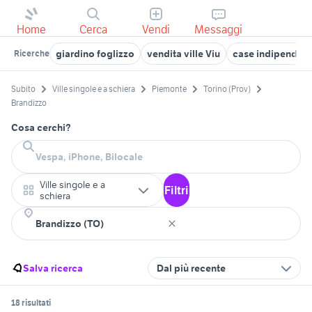
Home
Cerca
Vendi
Messaggi
giardino foglizzo
vendita ville Viu
case indipendenti
Ricerche
Subito
Ville singole e a schiera
Piemonte
Torino (Prov)
Brandizzo
Cosa cerchi?
Ville singole e a
Filtri
schiera
Salva ricerca
Dal più recente
18 risultati