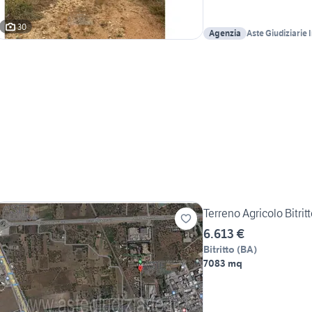
30
Agenzia
Aste Giudiziarie 
Terreno Agricolo Bitrit
6.613 €
Bitritto
(
BA
)
7083 mq