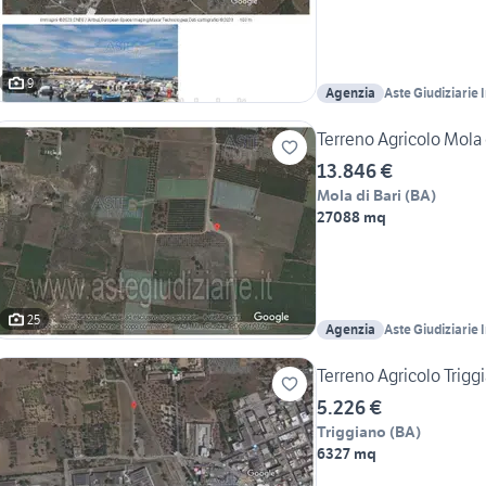
9
Agenzia
Aste Giudiziarie 
Terreno Agricolo Mola 
13.846 €
Mola di Bari
(
BA
)
27088 mq
25
Agenzia
Aste Giudiziarie 
Terreno Agricolo Trigg
5.226 €
Triggiano
(
BA
)
6327 mq