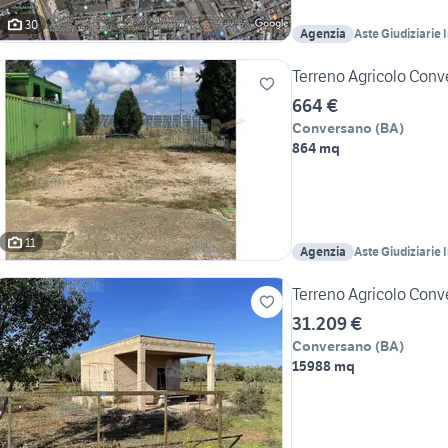
30
Agenzia
Aste Giudiziarie 
Terreno Agricolo Con
664 €
Conversano
(
BA
)
864 mq
11
Agenzia
Aste Giudiziarie 
Terreno Agricolo Conv
31.209 €
Conversano
(
BA
)
15988 mq