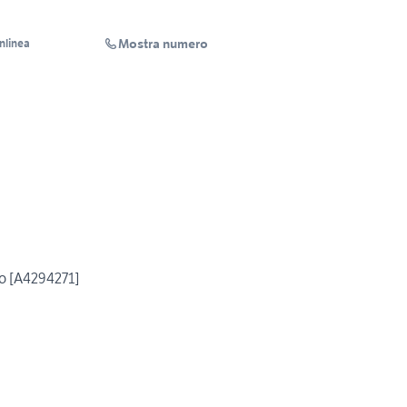
Mostra numero
Inlinea
to [A4294271]