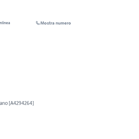
Mostra numero
Inlinea
giano [A4294264]