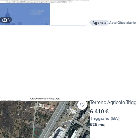
3
Agenzia
Aste Giudiziarie 
Terreno Agricolo Trig
6.410 €
Triggiano
(
BA
)
626 mq