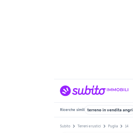
terreno in vendita angri
Ricerche
simili
Subito
Terreni e rustici
Puglia
14