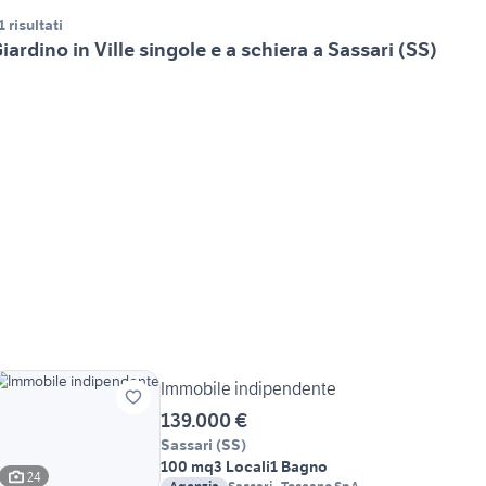
1 risultati
iardino in Ville singole e a schiera a Sassari (SS)
Immobile indipendente
139.000 €
Sassari
(
SS
)
100 mq
3 Locali
1 Bagno
24