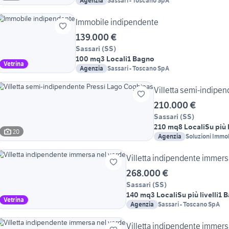
Agenzia
Sassari - Toscano SpA
Immobile indipendente
139.000 €
Sassari
(
SS
)
100 mq
3 Locali
1 Bagno
Vetrina
Agenzia
Sassari - Toscano SpA
Villetta semi-indipe
210.000 €
Sassari
(
SS
)
210 mq
8 Locali
Su più l
20
Agenzia
Soluzioni Immob
Villetta indipendente immers
268.000 €
Sassari
(
SS
)
140 mq
3 Locali
Su più livelli
1 
Vetrina
Agenzia
Sassari - Toscano SpA
Villetta indipendente immers