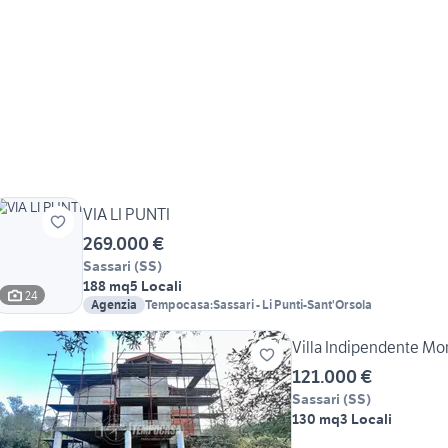
VIA LI PUNTI
269.000 €
Sassari
(
SS
)
188 mq
5 Locali
24
Agenzia
Tempocasa:Sassari - Li Punti-Sant'Orsola
Villa Indipendente Mo
121.000 €
Sassari
(
SS
)
130 mq
3 Locali