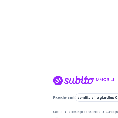
vendita ville giardino 
Ricerche
simili
Subito
Ville singole e a schiera
Sardegn