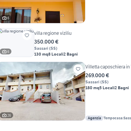
6
villa regione viziliu
350.000 €
Sassari
(
SS
)
6
130 mq
8 Locali
2 Bagni
Villetta caposchiera i
269.000 €
Sassari
(
SS
)
180 mq
5 Locali
2 Bagni
26
Agenzia
Tempocasa:Sassar
Sant'Orsola