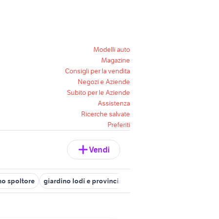
Modelli auto
Magazine
Consigli per la vendita
Negozi e Aziende
Subito per le Aziende
Assistenza
Ricerche salvate
Preferiti
Vendi
no spoltore
giardino lodi e provincia
giardino melendugno
gi