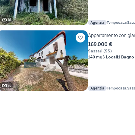
16
Agenzia
Tempocasa:Sassar
Sant'Orsola
Appartamento con giard
169.000 €
Sassari
(
SS
)
140 mq
3 Locali
1 Bagno
26
Agenzia
Tempocasa:Sassar
Sant'Orsola