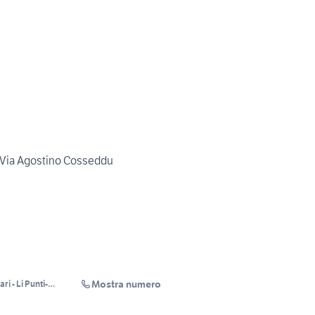
n Via Agostino Cosseddu
Mostra numero
i - Li Punti-