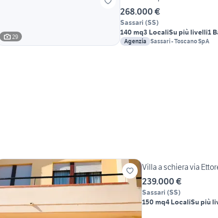
268.000 €
Sassari
(
SS
)
140 mq
3 Locali
Su più livelli
1 
29
Agenzia
Sassari - Toscano SpA
Villa a schiera via Ett
239.000 €
Sassari
(
SS
)
150 mq
4 Locali
Su più li