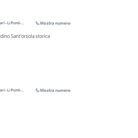
Mostra numero
i - Li Punti-
ino Sant'orsola storica
Mostra numero
i - Li Punti-