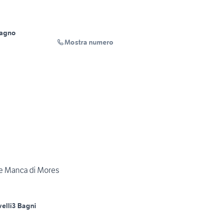
Bagno
Mostra numero
ore Manca di Mores
velli
3 Bagni