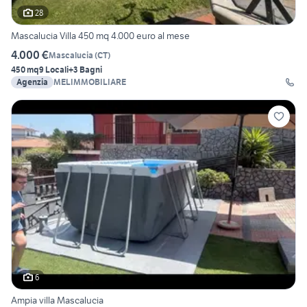
28
Mascalucia Villa 450 mq 4.000 euro al mese
4.000 €
Mascalucia
(
CT
)
450 mq
9 Locali
+3 Bagni
Agenzia
MELIMMOBILIARE
6
Ampia villa Mascalucia