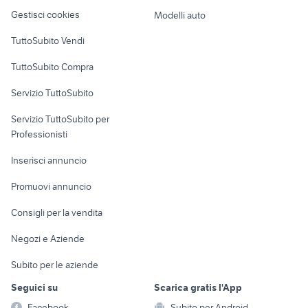
Veicoli commerciali
ville in vendita caselle lurani
vendita ville Arsie
altro
Gestisci cookies
Modelli auto
Case vacanza
TuttoSubito Vendi
Uffici e Locali
TuttoSubito Compra
commerciali
Servizio TuttoSubito
elettronica
per la casa e la
sports e hobby
Servizio TuttoSubito per
persona
Informatica
Animali
Professionisti
Arredamento e
Console e
Accessori per
Casalinghi
Inserisci annuncio
Videogiochi
animali
Elettrodomestici
Promuovi annuncio
Audio/Video
Musica e Film
Giardino e Fai da te
Consigli per la vendita
Fotografia
Libri e Riviste
Abbigliamento e
Negozi e Aziende
Telefonia
Strumenti Musicali
Accessori
Subito per le aziende
Sports
Tutto per i bambini
Seguici su
Scarica gratis l'App
Biciclette
Facebook
Subito per Android