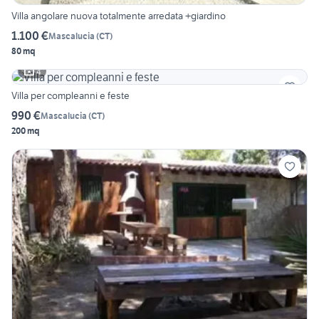
Villa angolare nuova totalmente arredata +giardino
1.100 €
Mascalucia
(
CT
)
80 mq
4
Villa per compleanni e feste
990 €
Mascalucia
(
CT
)
200 mq