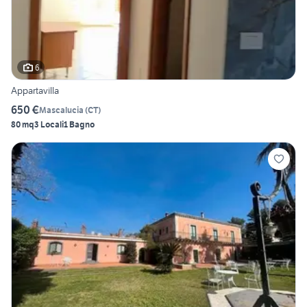
6
Appartavilla
650 €
Mascalucia
(
CT
)
80 mq
3 Locali
1 Bagno