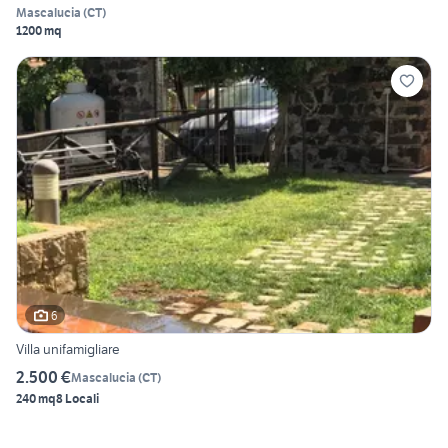
Mascalucia
(
CT
)
1200 mq
6
Villa unifamigliare
2.500 €
Mascalucia
(
CT
)
240 mq
8 Locali