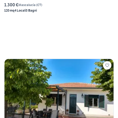
1.300 €
Mascalucia
(
CT
)
120 mq
4 Locali
3 Bagni