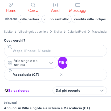
Home
Cerca
Vendi
Messaggi
ville pedara
villino sant'alfio
vendita ville indipend
Ricerche
Subito
Ville singole e a schiera
Sicilia
Catania (Prov)
Mascalucia
Cosa cerchi?
Ville singole e a
Filtri
schiera
Salva ricerca
Dal più recente
9 risultati
Annunci in Ville singole e a schiera a Mascalucia (CT)