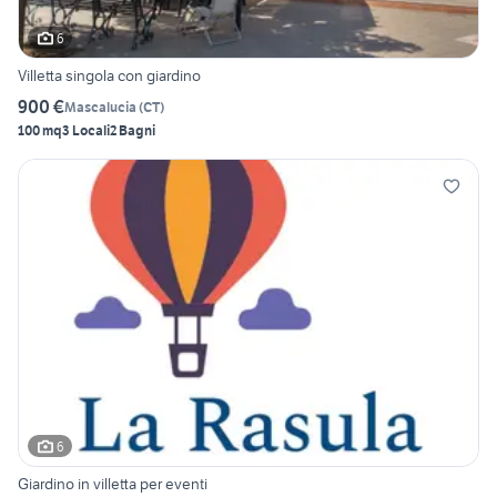
6
Villetta singola con giardino
900 €
Mascalucia
(
CT
)
100 mq
3 Locali
2 Bagni
6
Giardino in villetta per eventi