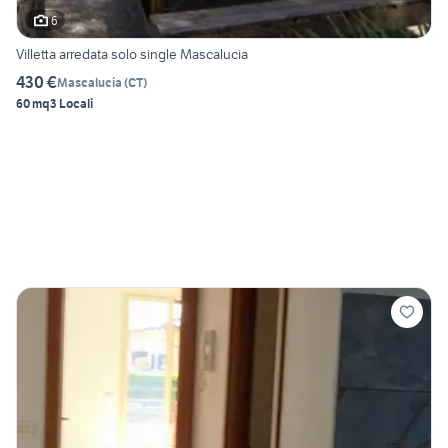
6
Villetta arredata solo single Mascalucia
430 €
Mascalucia
(
CT
)
60 mq
3 Locali