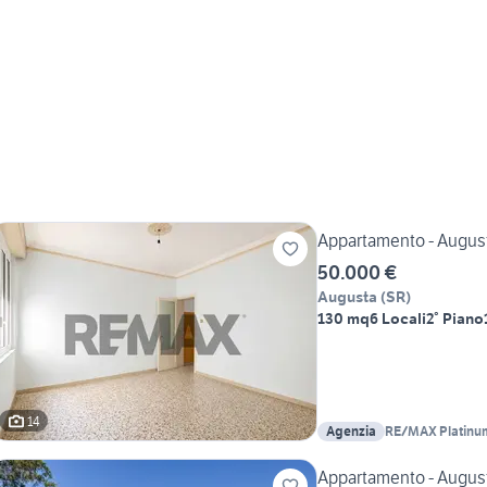
Appartamento - Augus
50.000 €
Augusta
(
SR
)
130 mq
6 Locali
2° Piano
14
Agenzia
RE/MAX Platinu
Appartamento - Augus