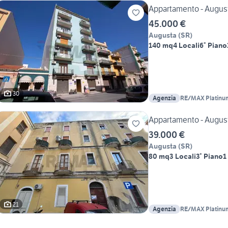
Appartamento - Augus
45.000 €
Augusta
(
SR
)
140 mq
4 Locali
6° Piano
30
Agenzia
RE/MAX Platinu
Appartamento - Augus
39.000 €
Augusta
(
SR
)
80 mq
3 Locali
3° Piano
1
21
Agenzia
RE/MAX Platinu