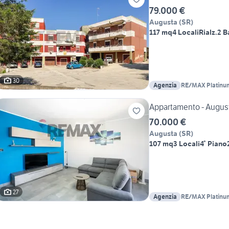
79.000 €
Augusta
(
SR
)
117 mq
4 Locali
Rialz.
2 B
30
Agenzia
RE/MAX Platinu
Appartamento - Augus
70.000 €
Augusta
(
SR
)
107 mq
3 Locali
4° Piano
27
Agenzia
RE/MAX Platinu