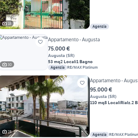
18
Agenzia
Appartamento - Augusta
75.000 €
Augusta
(
SR
)
53 mq
2 Locali
1 Bagno
30
Agenzia
RE/MAX Platinum
Appartamento - Augus
95.000 €
Augusta
(
SR
)
110 mq
8 Locali
Rialz.
2 B
28
Agenzia
RE/MAX Platinu