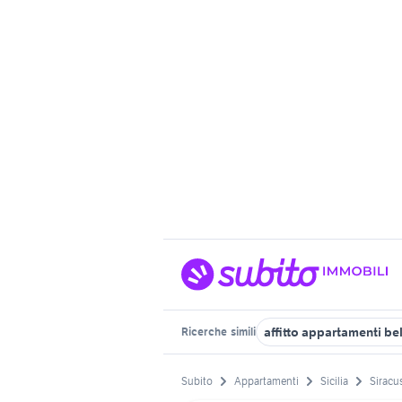
affitto appartamenti be
Ricerche
simili
Subito
Appartamenti
Sicilia
Siracu