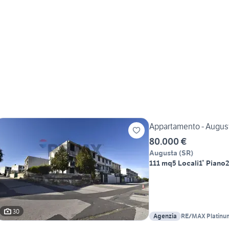
Appartamento - Augus
80.000 €
Augusta
(
SR
)
111 mq
5 Locali
1° Piano
2
30
Agenzia
RE/MAX Platinu