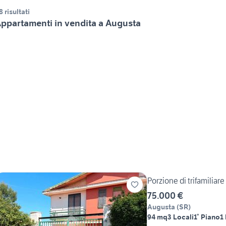
8 risultati
ppartamenti in vendita a Augusta
Porzione di trifamiliar
75.000 €
Augusta
(
SR
)
94 mq
3 Locali
1° Piano
1