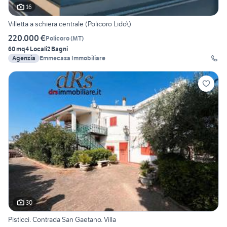
16
Villetta a schiera centrale (Policoro Lido\)
220.000 €
Policoro
(
MT
)
60 mq
4 Locali
2 Bagni
Agenzia
Emmecasa Immobiliare
30
Pisticci. Contrada San Gaetano. Villa