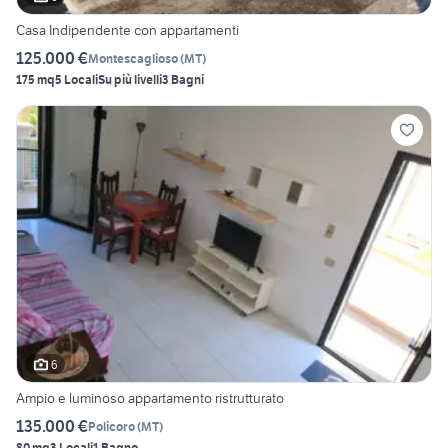
Casa Indipendente con appartamenti
125.000 €
Montescaglioso
(
MT
)
175 mq
5 Locali
Su più livelli
3 Bagni
6
Ampio e luminoso appartamento ristrutturato
135.000 €
Policoro
(
MT
)
80 mq
3 Locali
1 Bagno