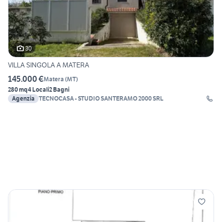
30
VILLA SINGOLA A MATERA
145.000 €
Matera
(
MT
)
280 mq
4 Locali
2 Bagni
Agenzia
TECNOCASA - STUDIO SANTERAMO 2000 SRL