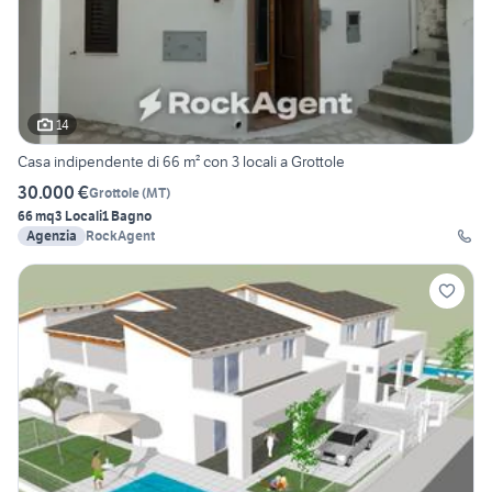
14
Casa indipendente di 66 m² con 3 locali a Grottole
30.000 €
Grottole
(
MT
)
66 mq
3 Locali
1 Bagno
Agenzia
RockAgent