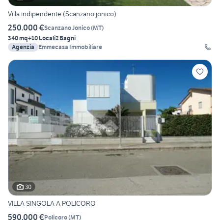
Villa indipendente (Scanzano jonico)
250.000 €
Scanzano Jonico
(
MT
)
340 mq
+10 Locali
2 Bagni
Agenzia
Emmecasa Immobiliare
30
VILLA SINGOLA A POLICORO
590.000 €
Policoro
(
MT
)