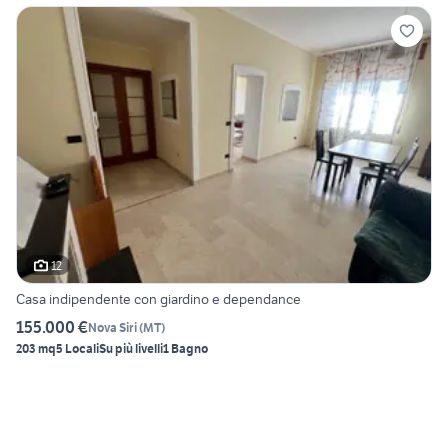
12
Casa indipendente con giardino e dependance
155.000 €
Nova Siri
(
MT
)
203 mq
5 Locali
Su più livelli
1 Bagno