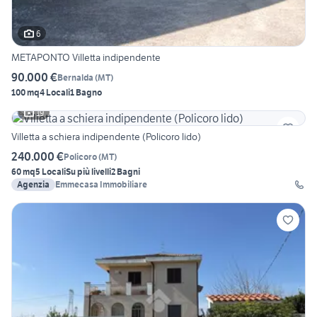
6
METAPONTO Villetta indipendente
90.000 €
Bernalda
(
MT
)
100 mq
4 Locali
1 Bagno
19
Villetta a schiera indipendente (Policoro lido)
240.000 €
Policoro
(
MT
)
60 mq
5 Locali
Su più livelli
2 Bagni
Agenzia
Emmecasa Immobiliare