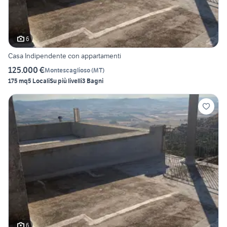
6
Casa Indipendente con appartamenti
125.000 €
Montescaglioso
(
MT
)
175 mq
5 Locali
Su più livelli
3 Bagni
6