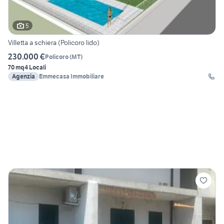
5
Villetta a schiera (Policoro lido)
230.000 €
Policoro
(
MT
)
70 mq
4 Locali
Agenzia
Emmecasa Immobiliare