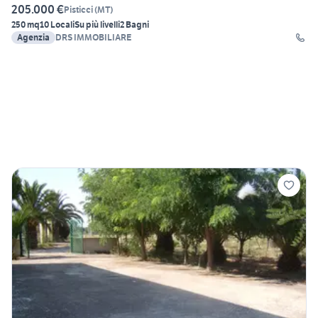
205.000 €
Pisticci
(
MT
)
250 mq
10 Locali
Su più livelli
2 Bagni
Agenzia
DRS IMMOBILIARE