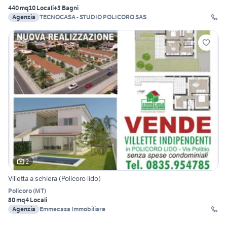
440 mq
10 Locali
+3 Bagni
Agenzia
TECNOCASA - STUDIO POLICORO SAS
2
Villetta a schiera (Policoro lido)
Policoro
(
MT
)
80 mq
4 Locali
Agenzia
Emmecasa Immobiliare