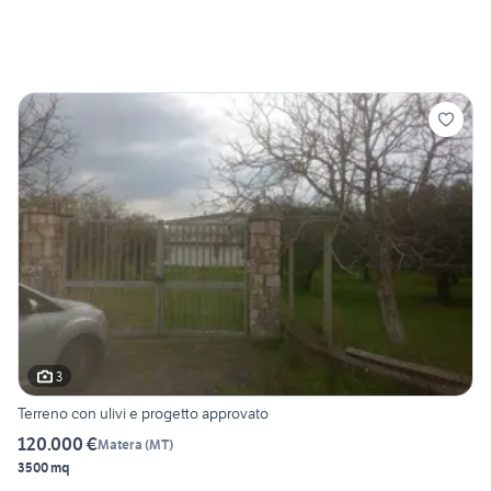
3
Terreno con ulivi e progetto approvato
120.000 €
Matera
(
MT
)
3500 mq