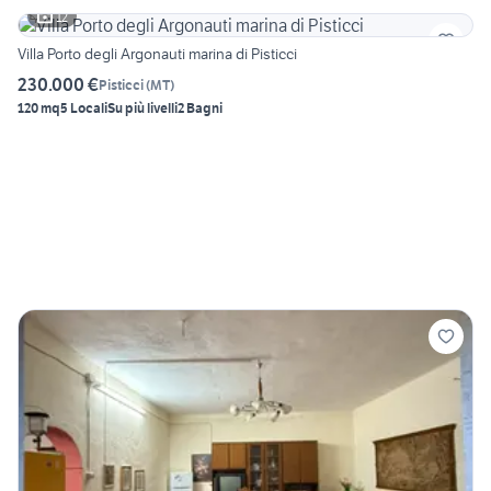
12
Villa Porto degli Argonauti marina di Pisticci
230.000 €
Pisticci
(
MT
)
120 mq
5 Locali
Su più livelli
2 Bagni