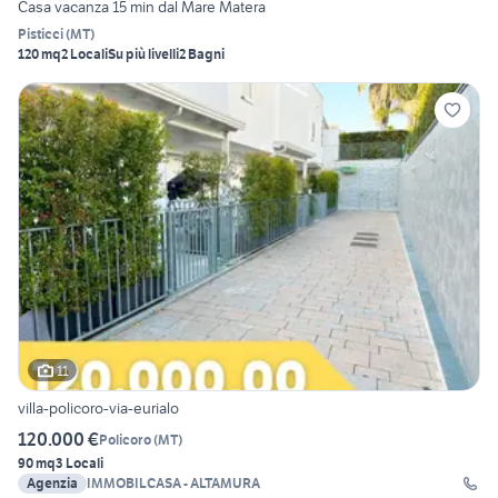
Casa vacanza 15 min dal Mare Matera
Pisticci
(
MT
)
120 mq
2 Locali
Su più livelli
2 Bagni
11
villa-policoro-via-eurialo
120.000 €
Policoro
(
MT
)
90 mq
3 Locali
Agenzia
IMMOBILCASA - ALTAMURA