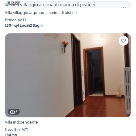
6
Villa villaggio argonauti marina di pisticci
Pisticci
(
MT
)
130 mq
4 Locali
2 Bagni
5
Villa indipendente
Nova Siri
(
MT
)
180 mq