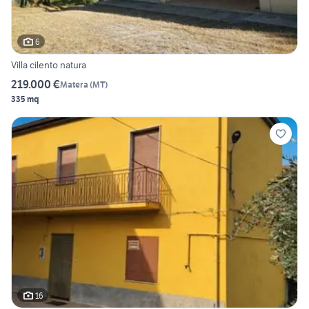
6
Villa cilento natura
219.000 €
Matera
(
MT
)
335 mq
16