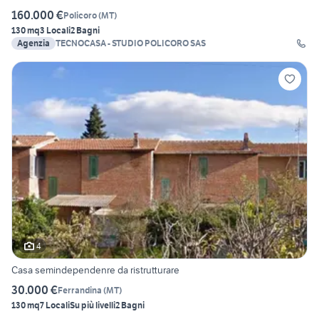
160.000 €
Policoro
(
MT
)
130 mq
3 Locali
2 Bagni
Agenzia
TECNOCASA - STUDIO POLICORO SAS
4
Casa semindependenre da ristrutturare
30.000 €
Ferrandina
(
MT
)
130 mq
7 Locali
Su più livelli
2 Bagni