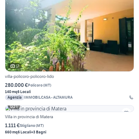
17
villa-policoro-policoro-lido
280.000 €
Policoro
(
MT
)
140 mq
6 Locali
Agenzia
IMMOBILCASA - ALTAMURA
6
Villa in provincia di Matera
1.111 €
Stigliano
(
MT
)
660 mq
6 Locali
+3 Bagni