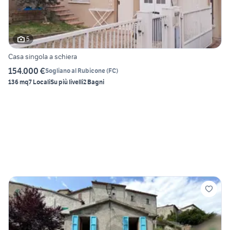
5
Casa singola a schiera
154.000 €
Sogliano al Rubicone
(
FC
)
136 mq
7 Locali
Su più livelli
2 Bagni