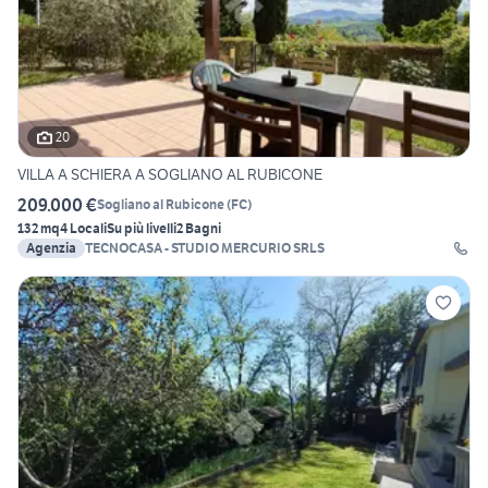
20
VILLA A SCHIERA A SOGLIANO AL RUBICONE
209.000 €
Sogliano al Rubicone
(
FC
)
132 mq
4 Locali
Su più livelli
2 Bagni
Agenzia
TECNOCASA - STUDIO MERCURIO SRLS