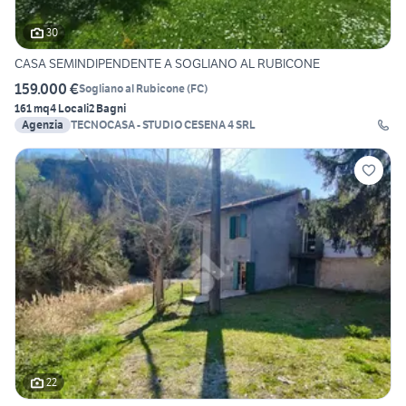
30
CASA SEMINDIPENDENTE A SOGLIANO AL RUBICONE
159.000 €
Sogliano al Rubicone
(
FC
)
161 mq
4 Locali
2 Bagni
Agenzia
TECNOCASA - STUDIO CESENA 4 SRL
22