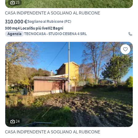
23
CASA INDIPENDENTE A SOGLIANO AL RUBICONE
310.000 €
Sogliano al Rubicone
(
FC
)
300 mq
4 Locali
Su più livelli
2 Bagni
Agenzia
TECNOCASA - STUDIO CESENA 4 SRL
24
CASA INDIPENDENTE A SOGLIANO AL RUBICONE