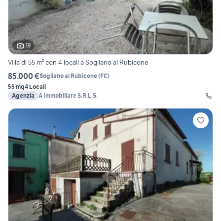
19
Villa di 55 m² con 4 locali a Sogliano al Rubicone
85.000 €
Sogliano al Rubicone
(
FC
)
55 mq
4 Locali
Agenzia
A Immobiliare S.R.L.S.