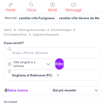
Home
Cerca
Vendi
Messaggi
vendita ville Fusignano
vendita ville Varano de Meleg
Ricerche
Subito
Ville singole e a schiera
Emilia-Romagna
Forlì-Cesena (Prov)
Sogliano al Rubicone
Cosa cerchi?
Ville singole e a
Filtri
schiera
Salva ricerca
Dal più recente
19 risultati