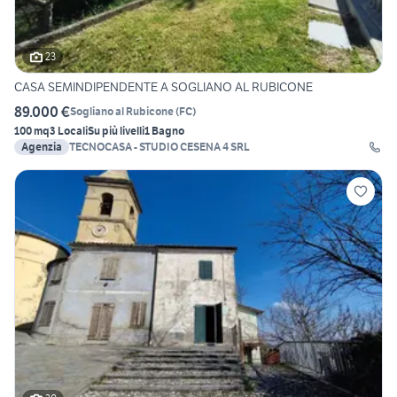
23
CASA SEMINDIPENDENTE A SOGLIANO AL RUBICONE
89.000 €
Sogliano al Rubicone
(
FC
)
100 mq
3 Locali
Su più livelli
1 Bagno
Agenzia
TECNOCASA - STUDIO CESENA 4 SRL