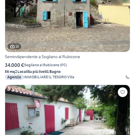
18
Semindipendente a Sogliano al Rubicone
34.000 €
Sogliano al Rubicone
(
FC
)
56 mq
2 Locali
Su più livelli
1 Bagno
Agenzia
IMMOBILIARE IL TESORO Villa