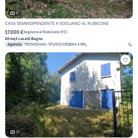
17
CASA SEMINDIPENDENTE A SOGLIANO AL RUBICONE
17.000 €
Sogliano al Rubicone
(
FC
)
80 mq
3 Locali
1 Bagno
Agenzia
TECNOCASA - STUDIO CESENA 4 SRL
23