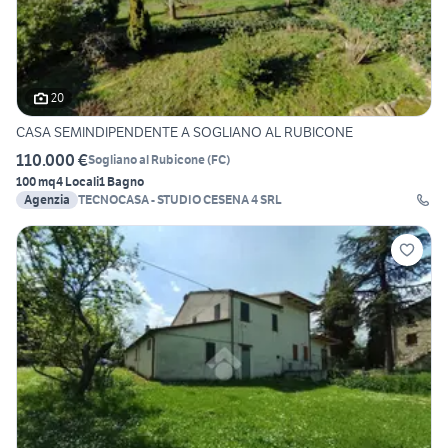
20
CASA SEMINDIPENDENTE A SOGLIANO AL RUBICONE
110.000 €
Sogliano al Rubicone
(
FC
)
100 mq
4 Locali
1 Bagno
Agenzia
TECNOCASA - STUDIO CESENA 4 SRL