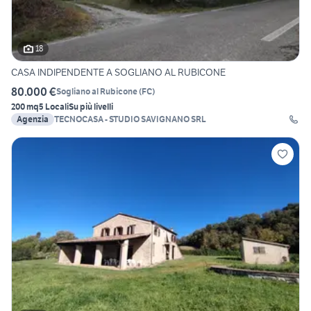
18
CASA INDIPENDENTE A SOGLIANO AL RUBICONE
80.000 €
Sogliano al Rubicone
(
FC
)
200 mq
5 Locali
Su più livelli
Agenzia
TECNOCASA - STUDIO SAVIGNANO SRL