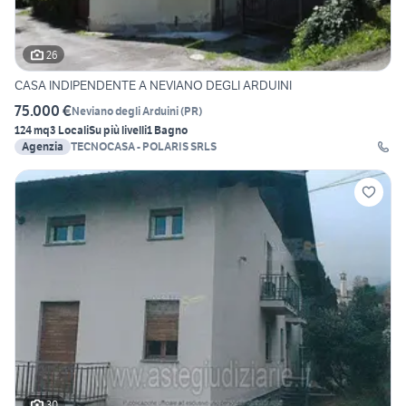
26
CASA INDIPENDENTE A NEVIANO DEGLI ARDUINI
75.000 €
Neviano degli Arduini
(
PR
)
124 mq
3 Locali
Su più livelli
1 Bagno
Agenzia
TECNOCASA - POLARIS SRLS
30