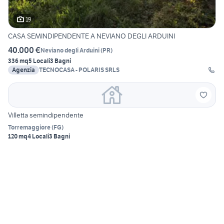
19
CASA SEMINDIPENDENTE A NEVIANO DEGLI ARDUINI
40.000 €
Neviano degli Arduini
(
PR
)
336 mq
5 Locali
3 Bagni
Agenzia
TECNOCASA - POLARIS SRLS
Villetta semindipendente
Torremaggiore
(
FG
)
120 mq
4 Locali
3 Bagni