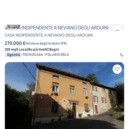
15
CASA INDIPENDENTE A NEVIANO DEGLI ARDUINI
270.000 €
Neviano degli Arduini
(
PR
)
205 mq
5 Locali
Su più livelli
2 Bagni
Agenzia
TECNOCASA - POLARIS SRLS