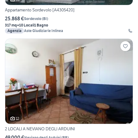
Appartamento Sordevolo [A4305420]
25.868 €
Sordevolo
(
BI
)
317 mq
+10 Locali
1 Bagno
Agenzia
Aste Giudiziarie Inlinea
12
2 LOCALI A NEVIANO DEGLI ARDUINI
49.000 €
Neviano degli Arduini
(
PR
)