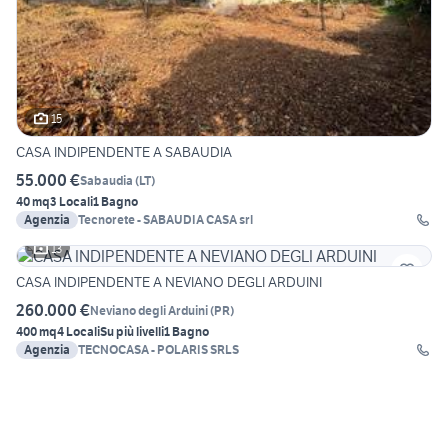
15
CASA INDIPENDENTE A SABAUDIA
55.000 €
Sabaudia
(
LT
)
40 mq
3 Locali
1 Bagno
Agenzia
Tecnorete - SABAUDIA CASA srl
13
CASA INDIPENDENTE A NEVIANO DEGLI ARDUINI
260.000 €
Neviano degli Arduini
(
PR
)
400 mq
4 Locali
Su più livelli
1 Bagno
Agenzia
TECNOCASA - POLARIS SRLS