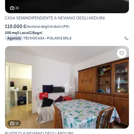
30
CASA SEMINDIPENDENTE A NEVIANO DEGLI ARDUINI
110.000 €
Neviano degli Arduini
(
PR
)
300 mq
5 Locali
2 Bagni
Agenzia
TECNOCASA - POLARIS SRLS
15
RUSTICO A NEVIANO DEGLI ARDUINI