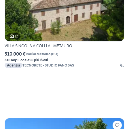
12
VILLA SINGOLA A COLLI AL METAURO
510.000 €
Colli al Metauro
(
PU
)
610 mq
1 Locale
Su più livelli
Agenzia
TECNORETE - STUDIO FANO SAS