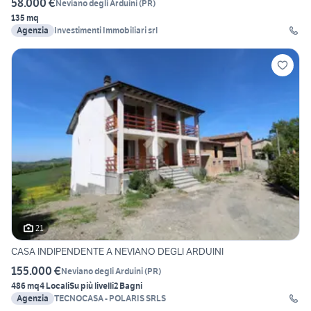
58.000 €
Neviano degli Arduini
(
PR
)
135 mq
Agenzia
Investimenti Immobiliari srl
21
CASA INDIPENDENTE A NEVIANO DEGLI ARDUINI
155.000 €
Neviano degli Arduini
(
PR
)
486 mq
4 Locali
Su più livelli
2 Bagni
Agenzia
TECNOCASA - POLARIS SRLS