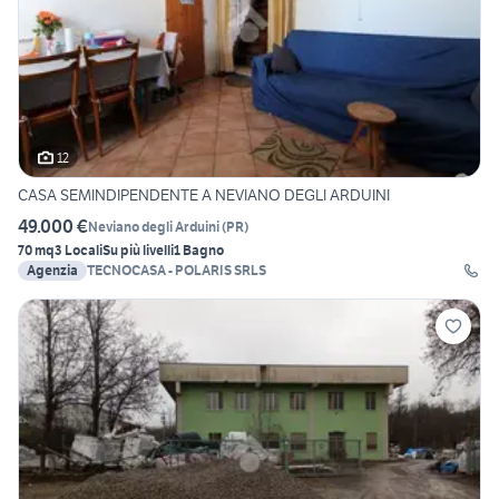
12
CASA SEMINDIPENDENTE A NEVIANO DEGLI ARDUINI
49.000 €
Neviano degli Arduini
(
PR
)
70 mq
3 Locali
Su più livelli
1 Bagno
Agenzia
TECNOCASA - POLARIS SRLS