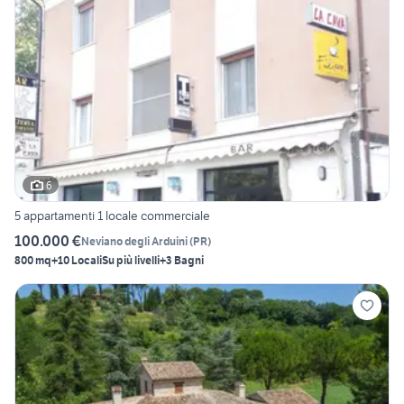
6
5 appartamenti 1 locale commerciale
100.000 €
Neviano degli Arduini
(
PR
)
800 mq
+10 Locali
Su più livelli
+3 Bagni