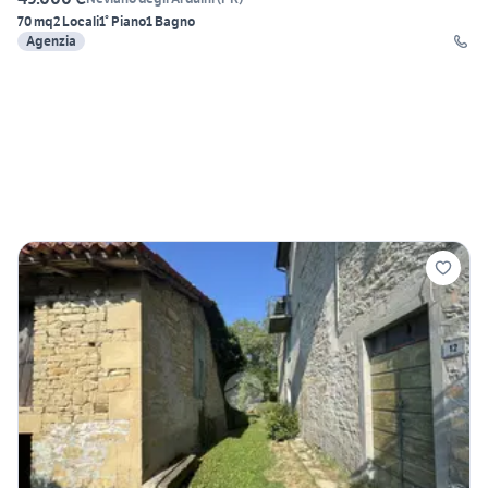
70 mq
2 Locali
1° Piano
1 Bagno
Agenzia