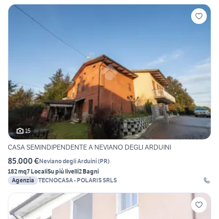
15
CASA SEMINDIPENDENTE A NEVIANO DEGLI ARDUINI
85.000 €
Neviano degli Arduini
(
PR
)
182 mq
7 Locali
Su più livelli
2 Bagni
Agenzia
TECNOCASA - POLARIS SRLS