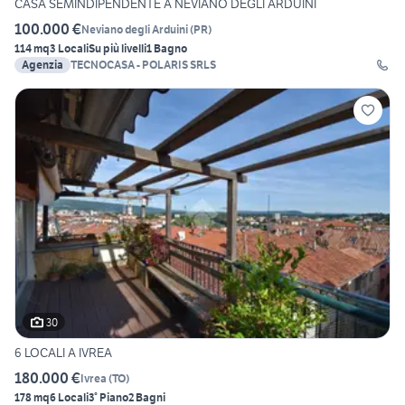
CASA SEMINDIPENDENTE A NEVIANO DEGLI ARDUINI
100.000 €
Neviano degli Arduini
(
PR
)
114 mq
3 Locali
Su più livelli
1 Bagno
Agenzia
TECNOCASA - POLARIS SRLS
30
6 LOCALI A IVREA
180.000 €
Ivrea
(
TO
)
178 mq
6 Locali
3° Piano
2 Bagni