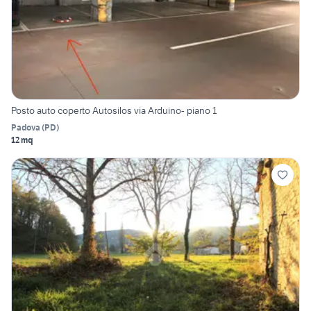
Posto auto coperto Autosilos via Arduino- piano 1
Padova
(
PD
)
12 mq