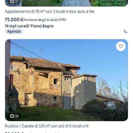
17
Appartamento di 78 m² con 3 locali e box auto a Ne
75.000 €
Neviano degli Arduini
(
PR
)
78 mq
3 Locali
1° Piano
1 Bagno
Agenzia
18
Rustico / Casale di 135 m² con più di 5 locali a N