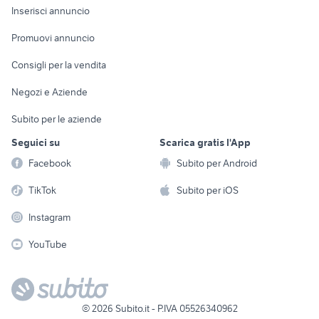
Console e
Accessori per
Casalinghi
Inserisci annuncio
Videogiochi
animali
Elettrodomestici
Promuovi annuncio
Audio/Video
Musica e Film
Giardino e Fai da te
Consigli per la vendita
Fotografia
Libri e Riviste
Abbigliamento e
Negozi e Aziende
Telefonia
Strumenti Musicali
Accessori
Subito per le aziende
Sports
Tutto per i bambini
Seguici su
Scarica gratis l'App
Biciclette
Facebook
Subito per Android
Collezionismo
TikTok
Subito per iOS
Instagram
YouTube
©
2026
Subito.it - P.IVA 05526340962