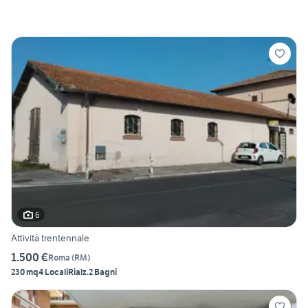
6
Attività trentennale
1.500 €
Roma
(
RM
)
230 mq
4 Locali
Rialz.
2 Bagni