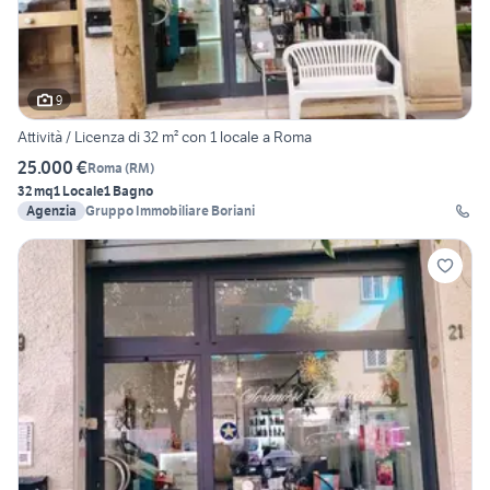
9
Attività / Licenza di 32 m² con 1 locale a Roma
25.000 €
Roma
(
RM
)
32 mq
1 Locale
1 Bagno
Agenzia
Gruppo Immobiliare Boriani