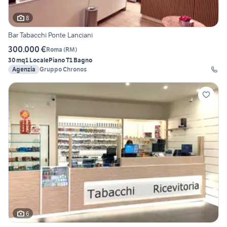
8
Bar Tabacchi Ponte Lanciani
300.000 €
Roma
(
RM
)
30 mq
1 Locale
Piano T
1 Bagno
Agenzia
Gruppo Chronos
6