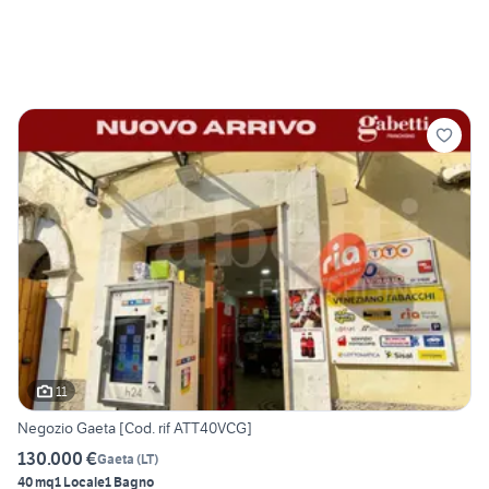
11
Negozio Gaeta [Cod. rif ATT40VCG]
130.000 €
Gaeta
(
LT
)
40 mq
1 Locale
1 Bagno