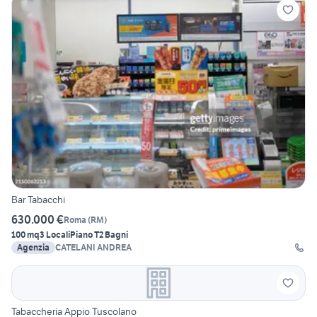
Bar Tabacchi
630.000 €
Roma
(
RM
)
100 mq
3 Locali
Piano T
2 Bagni
Agenzia
CATELANI ANDREA
Tabaccheria Appio Tuscolano