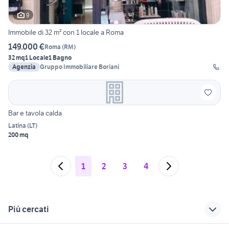
9
Immobile di 32 m² con 1 locale a Roma
149.000 €
Roma
(
RM
)
32 mq
1 Locale
1 Bagno
Agenzia
Gruppo Immobiliare Boriani
Bar e tavola calda
Latina
(
LT
)
200 mq
1
2
3
4
Più cercati