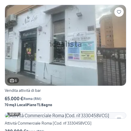
6
Vendita attività di bar
65.000 €
Roma
(
RM
)
70 mq
3 Locali
Piano T
1 Bagno
16
Attività Commerciale Roma [Cod. rif 3330458VCG]