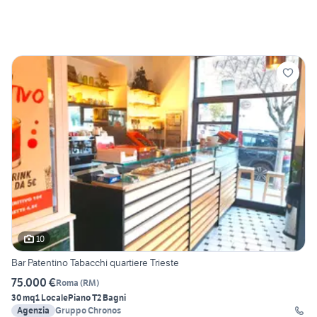
10
Bar Patentino Tabacchi quartiere Trieste
75.000 €
Roma
(
RM
)
30 mq
1 Locale
Piano T
2 Bagni
Agenzia
Gruppo Chronos