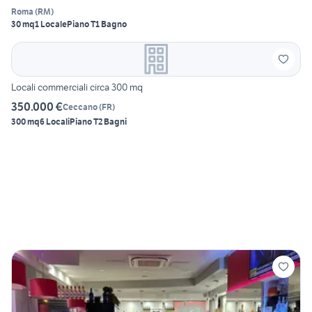
Roma
(
RM
)
30 mq
1 Locale
Piano T
1 Bagno
Locali commerciali circa 300 mq
350.000 €
Ceccano
(
FR
)
300 mq
6 Locali
Piano T
2 Bagni