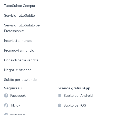
Uffici e Locali
TuttoSubito Compra
commerciali
Servizio TuttoSubito
elettronica
per la casa e la
sports e hobby
Servizio TuttoSubito per
persona
Informatica
Animali
Professionisti
Arredamento e
Console e
Accessori per
Casalinghi
Inserisci annuncio
Videogiochi
animali
Elettrodomestici
Promuovi annuncio
Audio/Video
Musica e Film
Giardino e Fai da te
Consigli per la vendita
Fotografia
Libri e Riviste
Abbigliamento e
Negozi e Aziende
Telefonia
Strumenti Musicali
Accessori
Subito per le aziende
Sports
Tutto per i bambini
Seguici su
Scarica gratis l'App
Biciclette
Facebook
Subito per Android
Collezionismo
TikTok
Subito per iOS