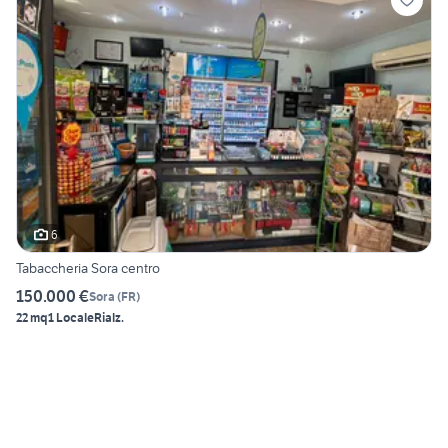
6
Tabaccheria Sora centro
150.000 €
Sora
(
FR
)
22 mq
1 Locale
Rialz.