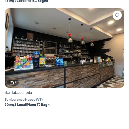
45 mq
2 Locali
Rialz.
1 Bagno
6
Bar Tabaccheria
San Lorenzo Nuovo
(
VT
)
90 mq
3 Locali
Piano T
2 Bagni