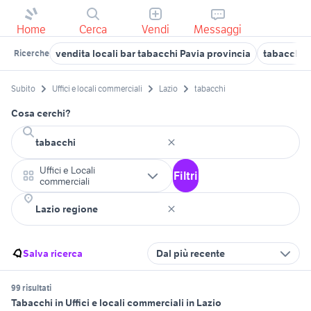
Home
Cerca
Vendi
Messaggi
vendita locali bar tabacchi Pavia provincia
tabacchi v
Ricerche
Subito
Uffici e locali commerciali
Lazio
tabacchi
Cosa cerchi?
Uffici e Locali
Filtri
commerciali
Salva ricerca
Dal più recente
99 risultati
Tabacchi in Uffici e locali commerciali in Lazio