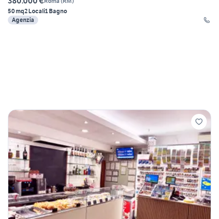
380.000 €
Roma
(
RM
)
50 mq
2 Locali
1 Bagno
Agenzia