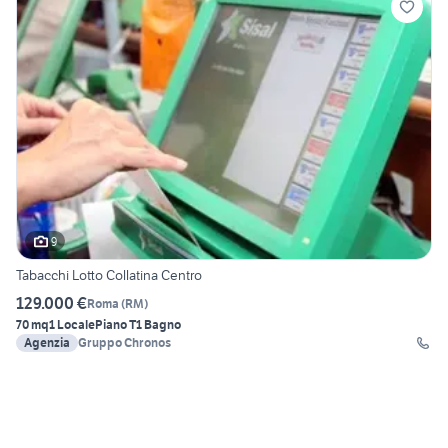
9
Tabacchi Lotto Collatina Centro
129.000 €
Roma
(
RM
)
70 mq
1 Locale
Piano T
1 Bagno
Agenzia
Gruppo Chronos