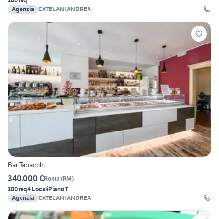
100 mq
Agenzia
CATELANI ANDREA
Bar Tabacchi
340.000 €
Roma
(
RM
)
100 mq
4 Locali
Piano T
Agenzia
CATELANI ANDREA