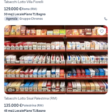
Tabacchi Lotto Villa Fiorelli
129.000 €
Roma
(
RM
)
30 mq
1 Locale
Piano T
1 Bagno
Agenzia
Gruppo Chronos
6
Tabacchi Lotto Sisal Palestrina (RM)
135.000 €
Palestrina
(
RM
)
45 mq
1 Locale
Piano T
1 Bagno