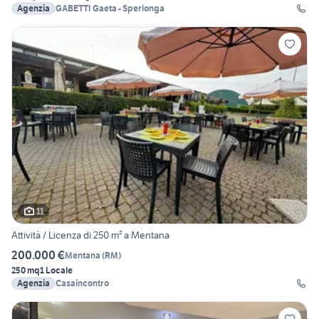
Agenzia
GABETTI Gaeta - Sperlonga
11
Attività / Licenza di 250 m² a Mentana
200.000 €
Mentana
(
RM
)
250 mq
1 Locale
Agenzia
Casaincontro