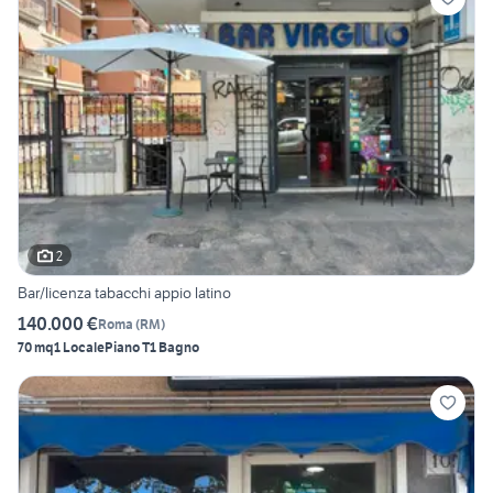
2
Bar/licenza tabacchi appio latino
140.000 €
Roma
(
RM
)
70 mq
1 Locale
Piano T
1 Bagno