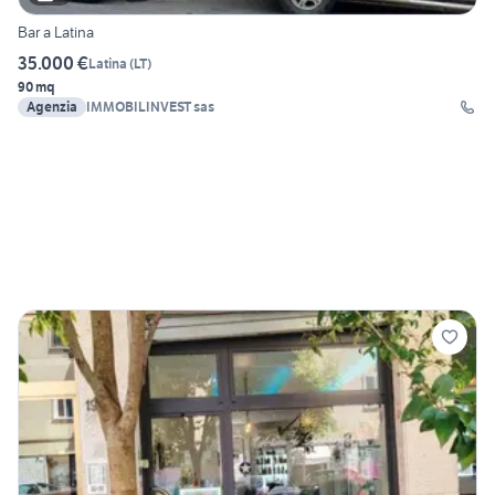
Bar a Latina
35.000 €
Latina
(
LT
)
90 mq
Agenzia
IMMOBILINVEST sas