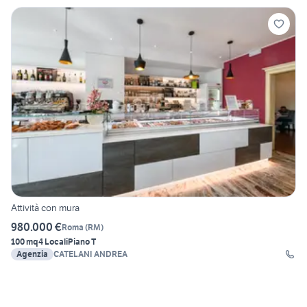
Attività con mura
980.000 €
Roma
(
RM
)
100 mq
4 Locali
Piano T
Agenzia
CATELANI ANDREA