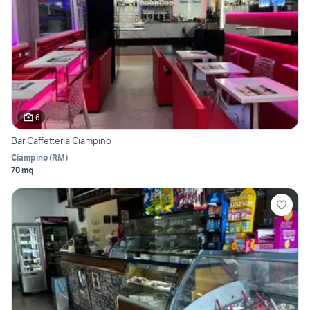
6
Bar Caffetteria Ciampino
Ciampino
(
RM
)
70 mq