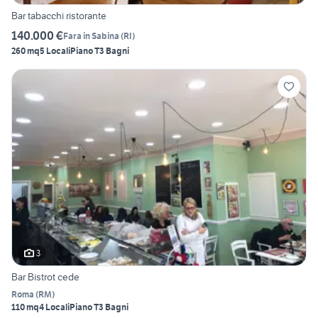
Bar tabacchi ristorante
140.000 €
Fara in Sabina
(
RI
)
260 mq
5 Locali
Piano T
3 Bagni
3
Bar Bistrot cede
Roma
(
RM
)
110 mq
4 Locali
Piano T
3 Bagni