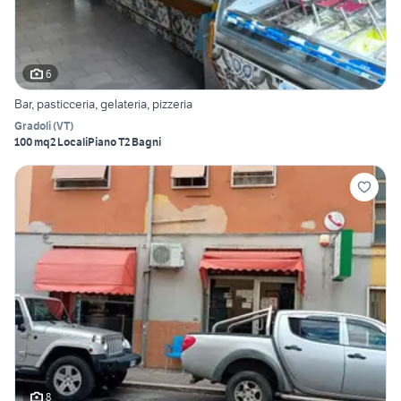
6
Bar, pasticceria, gelateria, pizzeria
Gradoli
(
VT
)
100 mq
2 Locali
Piano T
2 Bagni
8