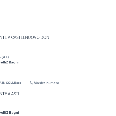
NTE A CASTELNUOVO DON
o
(
AT
)
velli
2 Bagni
Mostra numero
A IN COLLE sas
TE A ASTI
velli
2 Bagni