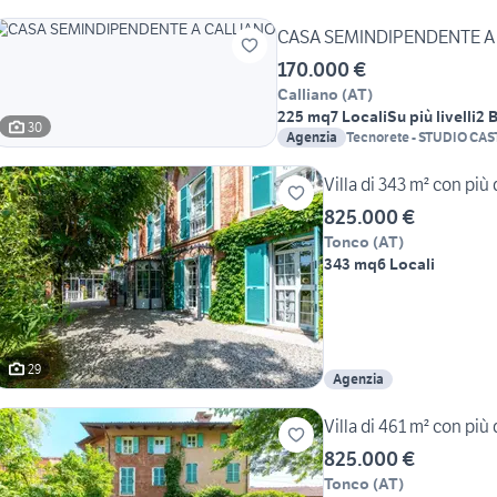
CASA SEMINDIPENDENTE A
170.000 €
Calliano
(
AT
)
225 mq
7 Locali
Su più livelli
2 
30
Agenzia
Tecnorete - STUDIO CA
Villa di 343 m² con più 
825.000 €
Tonco
(
AT
)
343 mq
6 Locali
29
Agenzia
Villa di 461 m² con più 
825.000 €
Tonco
(
AT
)