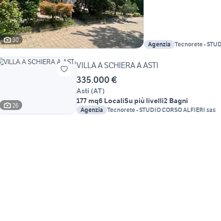
30
Agenzia
Tecnorete - STU
sas
VILLA A SCHIERA A ASTI
335.000 €
Asti
(
AT
)
177 mq
6 Locali
Su più livelli
2 Bagni
26
Agenzia
Tecnorete - STUDIO CORSO ALFIERI sas