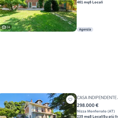
461 mq
6 Locali
24
Agenzia
CASA INDIPENDENTE
298.000 €
Nizza Monferrato
(
AT
)
235 mq
8 Locali
Su più li