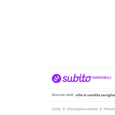
ville in vendita savigli
Ricerche
simili
Subito
Ville singole e a schiera
Piemont