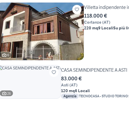
Villetta indipendente 
118.000 €
Cortanze
(
AT
)
220 mq
9 Locali
Su più li
6
CASA SEMINDIPENDENTE A ASTI
83.000 €
Asti
(
AT
)
120 mq
6 Locali
26
Agenzia
TECNOCASA - STUDIO TORINO 