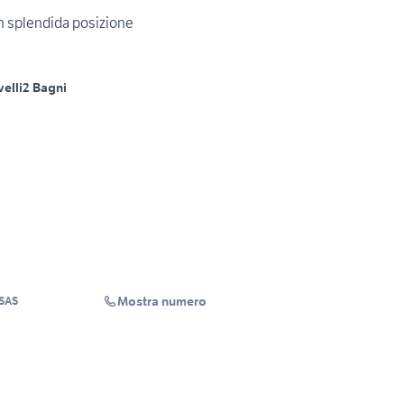
in splendida posizione
velli
2 Bagni
Mostra numero
SAS