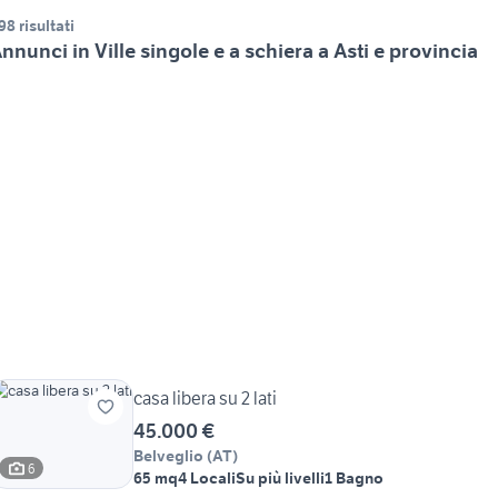
98 risultati
nnunci in Ville singole e a schiera a Asti e provincia
casa libera su 2 lati
45.000 €
Belveglio
(
AT
)
6
65 mq
4 Locali
Su più livelli
1 Bagno