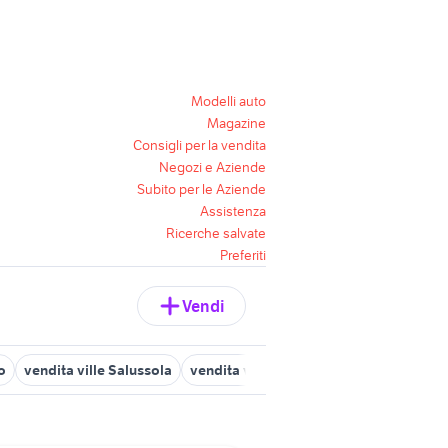
Modelli auto
Magazine
Consigli per la vendita
Negozi e Aziende
Subito per le Aziende
Assistenza
Ricerche salvate
Preferiti
Vendi
o
vendita ville Salussola
vendita ville indipendente Sommariva 