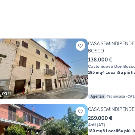
CASA SEMINDIPENDE
BOSCO
138.000 €
Castelnuovo Don Bosc
195 mq
4 Locali
Su più li
22
Agenzia
Tecnocasa - CAS
CASA SEMINDIPENDEN
259.000 €
Asti
(
AT
)
180 mq
6 Locali
Su più li