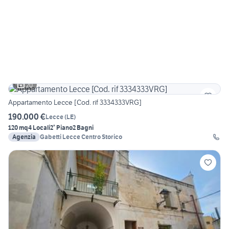
20
Appartamento Lecce [Cod. rif 3334333VRG]
190.000 €
Lecce
(
LE
)
120 mq
4 Locali
2° Piano
2 Bagni
Agenzia
Gabetti Lecce Centro Storico