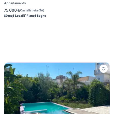
Appartamento
75.000 €
Castellaneta
(
TA
)
80 mq
3 Locali
1° Piano
1 Bagno