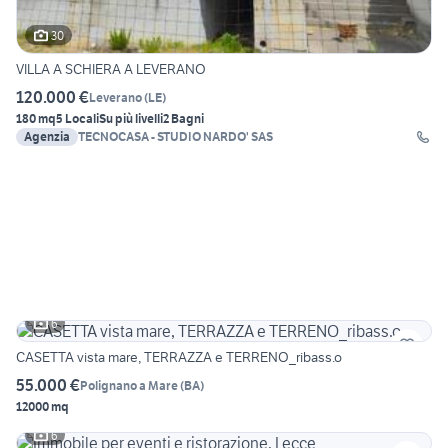
30
VILLA A SCHIERA A LEVERANO
120.000 €
Leverano
(
LE
)
180 mq
5 Locali
Su più livelli
2 Bagni
Agenzia
TECNOCASA - STUDIO NARDO' SAS
6
CASETTA vista mare, TERRAZZA e TERRENO_ribass.o
55.000 €
Polignano a Mare
(
BA
)
12000 mq
6