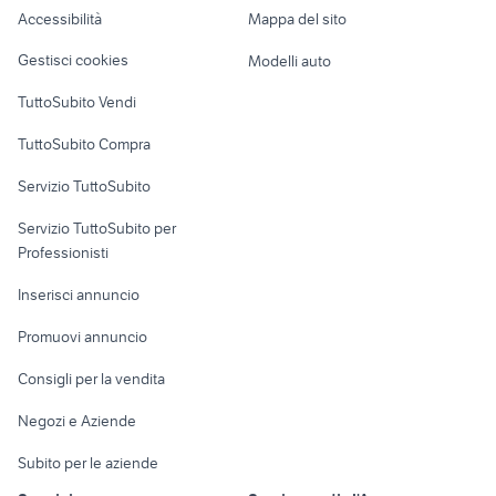
vicino al mare
audi a3 auto Piemonte
affitto anagnina
Accessibilità
Mappa del sito
Loft, mansarde e
Veicoli commerciali
affitto immobili Tradate
torre faro
altro
Gestisci cookies
Modelli auto
Case vacanza
TuttoSubito Vendi
Uffici e Locali
TuttoSubito Compra
commerciali
Servizio TuttoSubito
elettronica
per la casa e la
sports e hobby
Servizio TuttoSubito per
persona
Informatica
Animali
Professionisti
Arredamento e
Console e
Accessori per
Casalinghi
Inserisci annuncio
Videogiochi
animali
Elettrodomestici
Promuovi annuncio
Audio/Video
Musica e Film
Giardino e Fai da te
Consigli per la vendita
Fotografia
Libri e Riviste
Abbigliamento e
Negozi e Aziende
Telefonia
Strumenti Musicali
Accessori
Subito per le aziende
Sports
Tutto per i bambini