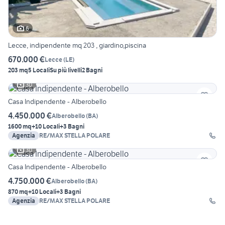
6
Lecce, indipendente mq 203 , giardino,piscina
670.000 €
Lecce
(
LE
)
203 mq
5 Locali
Su più livelli
2 Bagni
30
Casa Indipendente - Alberobello
4.450.000 €
Alberobello
(
BA
)
1600 mq
+10 Locali
+3 Bagni
Agenzia
RE/MAX STELLA POLARE
30
Casa Indipendente - Alberobello
4.750.000 €
Alberobello
(
BA
)
870 mq
+10 Locali
+3 Bagni
Agenzia
RE/MAX STELLA POLARE