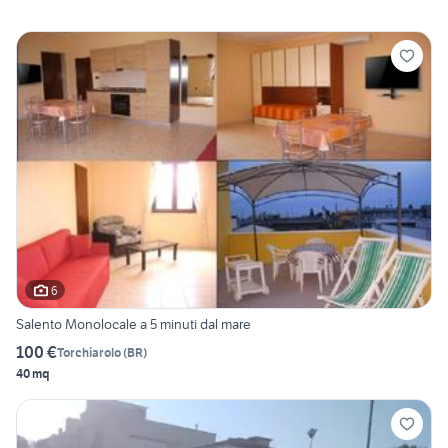
6
Salento Monolocale a 5 minuti dal mare
100 €
Torchiarolo
(
BR
)
40 mq