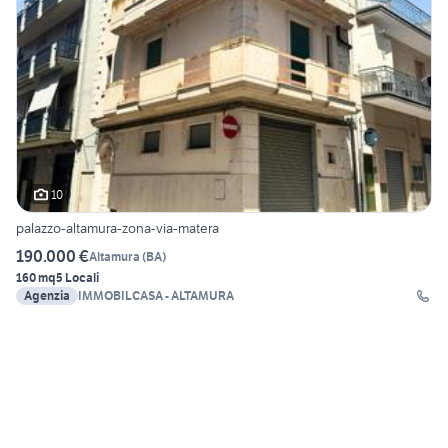
10
palazzo-altamura-zona-via-matera
190.000 €
Altamura
(
BA
)
160 mq
5 Locali
Agenzia
IMMOBILCASA - ALTAMURA