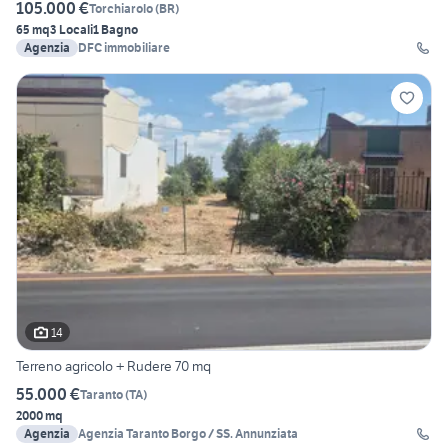
105.000 €
Torchiarolo
(
BR
)
65 mq
3 Locali
1 Bagno
Agenzia
DFC immobiliare
14
Terreno agricolo + Rudere 70 mq
55.000 €
Taranto
(
TA
)
2000 mq
Agenzia
Agenzia Taranto Borgo / SS. Annunziata