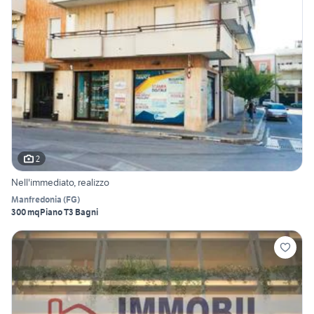
2
Nell'immediato, realizzo
Manfredonia
(
FG
)
300 mq
Piano T
3 Bagni