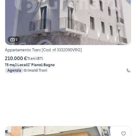
9
Appartamento Trani [Cod. rif 3332090VRG]
210.000 €
Trani
(
BT
)
75 mq
2 Locali
2° Piano
1 Bagno
Agenzia
Grimaldi Trani