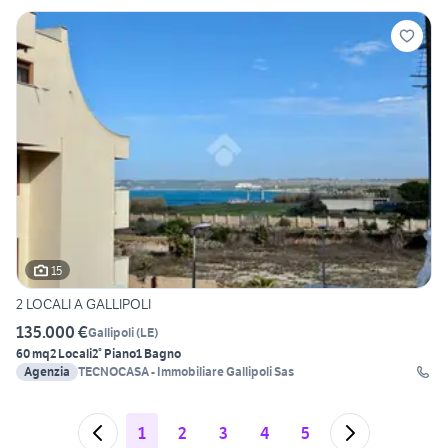
15
2 LOCALI A GALLIPOLI
135.000 €
Gallipoli
(
LE
)
60 mq
2 Locali
2° Piano
1 Bagno
Agenzia
TECNOCASA - Immobiliare Gallipoli Sas
1
2
3
4
5