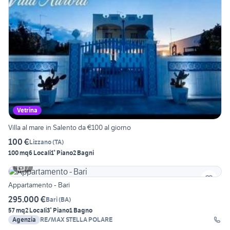
Vetrina
Villa al mare in Salento da €100 al giorno
100 €
Lizzano
(
TA
)
100 mq
6 Locali
1° Piano
2 Bagni
7
Appartamento - Bari
295.000 €
Bari
(
BA
)
57 mq
2 Locali
3° Piano
1 Bagno
Agenzia
RE/MAX STELLA POLARE