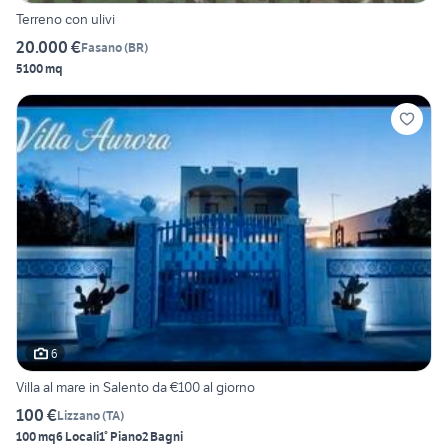
Terreno con ulivi
20.000 €
Fasano
(
BR
)
5100 mq
6
Villa al mare in Salento da €100 al giorno
100 €
Lizzano
(
TA
)
100 mq
6 Locali
1° Piano
2 Bagni