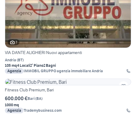
7
VIA DANTE ALIGHIERI Nuovi appartamenti
Andria
(
BT
)
105 mq
4 Locali
2° Piano
2 Bagni
Agenzia
IMMOBIL GRUPPO agenzia immobiliare Andria
Fitness Club Premium, Bari
600.000 €
Bari
(
BA
)
1000 mq
Agenzia
Trademybusiness.com