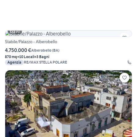
30
Stabile/Palazzo - Alberobello
4.750.000 €
Alberobello
(
BA
)
870 mq
+10 Locali
+3 Bagni
Agenzia
RE/MAX STELLA POLARE