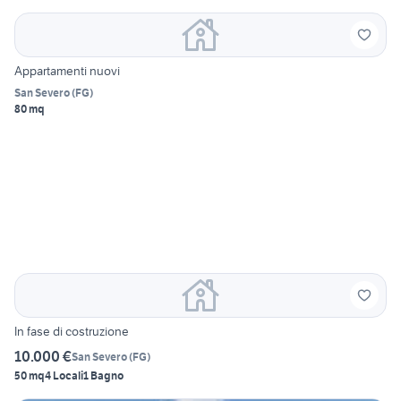
Appartamenti nuovi
San Severo
(
FG
)
80 mq
In fase di costruzione
10.000 €
San Severo
(
FG
)
50 mq
4 Locali
1 Bagno