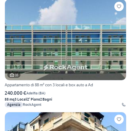
16
Appartamento di 88 m² con 3 locali e box auto a Ad
240.000 €
Adelfia
(
BA
)
88 mq
3 Locali
2° Piano
2 Bagni
Agenzia
RockAgent