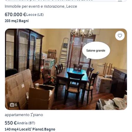
Immobile per eventi e ristorazione, Lecce
670.000 €
Lecce
(
LE
)
203 mq
2 Bagni
6
appartamento 1°piano
550 €
Andria
(
BT
)
140 mq
4 Locali
1° Piano
1 Bagno