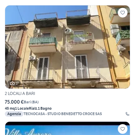
17
2 LOCALI A BARI
75.000 €
Bari
(
BA
)
45 mq
1 Locale
Rialz.
1 Bagno
Agenzia
TECNOCASA - STUDIO BENEDETTO CROCE SAS