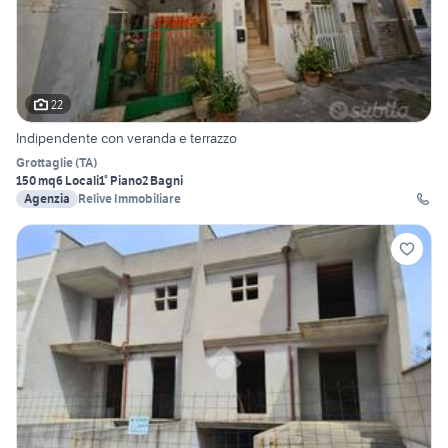
22
Indipendente con veranda e terrazzo
Grottaglie
(
TA
)
150 mq
6 Locali
1° Piano
2 Bagni
Agenzia
Relive Immobiliare