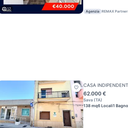
17
Agenzia
REMAX Partner
CASA INDIPENDENT
62.000 €
Sava
(
TA
)
138 mq
6 Locali
1 Bagn