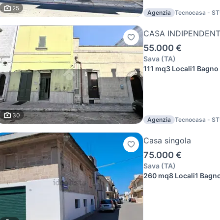
25
Agenzia
Tecnocasa - S
CENTRO srl
CASA INDIPENDENT
55.000 €
Sava
(
TA
)
111 mq
3 Locali
1 Bagno
30
Agenzia
Tecnocasa - S
CENTRO srl
Casa singola
75.000 €
Sava
(
TA
)
260 mq
8 Locali
1 Bagn