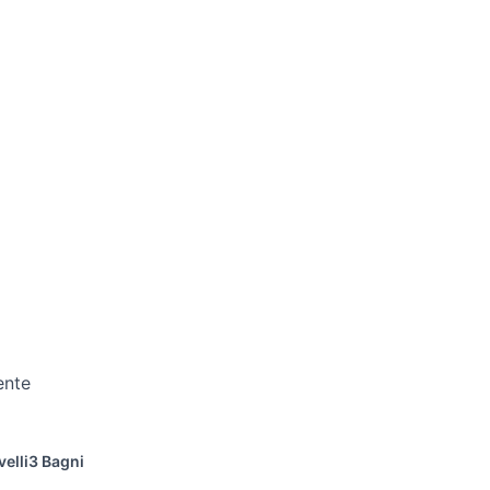
ente
velli
3 Bagni