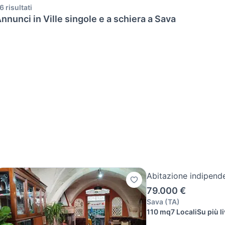
6 risultati
nnunci in Ville singole e a schiera a Sava
Abitazione indipend
79.000 €
Sava
(
TA
)
110 mq
7 Locali
Su più li