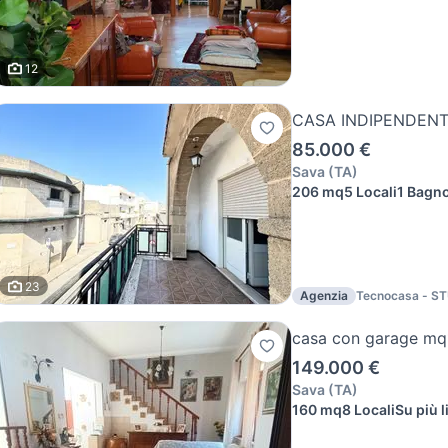
12
CASA INDIPENDENT
85.000 €
Sava
(
TA
)
206 mq
5 Locali
1 Bagn
23
Agenzia
Tecnocasa - S
CENTRO srl
casa con garage mq
149.000 €
Sava
(
TA
)
160 mq
8 Locali
Su più li