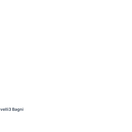
velli
3 Bagni