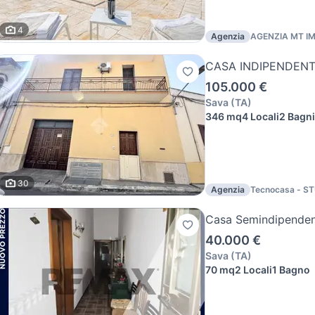
4
Agenzia
AGENZIA MT I
CASA INDIPENDENT
105.000 €
Sava
(
TA
)
346 mq
4 Locali
2 Bagni
30
Agenzia
Tecnocasa - S
CENTRO srl
Casa Semindipenden
40.000 €
Sava
(
TA
)
70 mq
2 Locali
1 Bagno