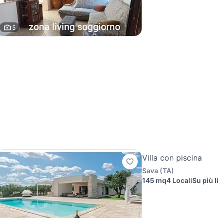
5
Villa con piscina
Sava
(
TA
)
145 mq
4 Locali
Su più li