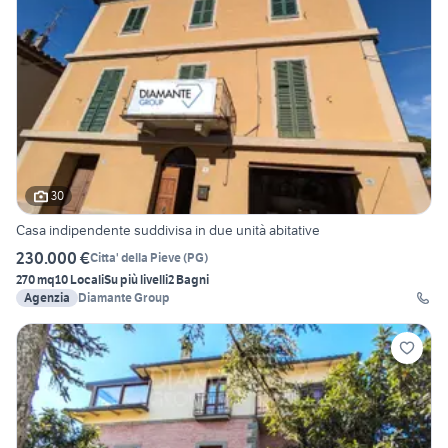
30
Casa indipendente suddivisa in due unità abitative
230.000 €
Citta' della Pieve
(
PG
)
270 mq
10 Locali
Su più livelli
2 Bagni
Agenzia
Diamante Group