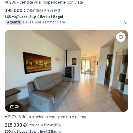
VP206 - vendita villa indipendente con vista
395.000 €
Citta' della Pieve
(
PG
)
365 mq
7 Locali
Su più livelli
+3 Bagni
Agenzia
Bella Umbria Immobiliare
25
HP179 - Villetta a schiera con giardino e garage
215.000 €
Citta' della Pieve
(
PG
)
100 mq
5 Locali
Su più livelli
2 Bagni