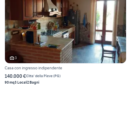
3
Casa con ingresso indipendente
140.000 €
Citta' della Pieve
(
PG
)
90 mq
3 Locali
2 Bagni