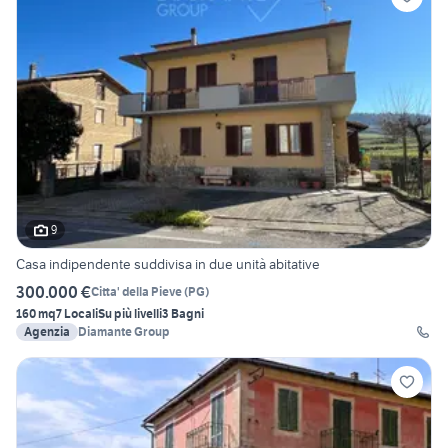
9
Casa indipendente suddivisa in due unità abitative
300.000 €
Citta' della Pieve
(
PG
)
160 mq
7 Locali
Su più livelli
3 Bagni
Agenzia
Diamante Group