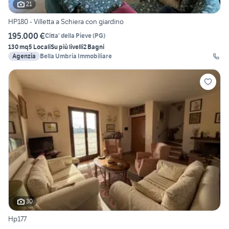
21
HP180 - Villetta a Schiera con giardino
195.000 €
Citta' della Pieve
(
PG
)
130 mq
5 Locali
Su più livelli
2 Bagni
Agenzia
Bella Umbria Immobiliare
30
Hp177