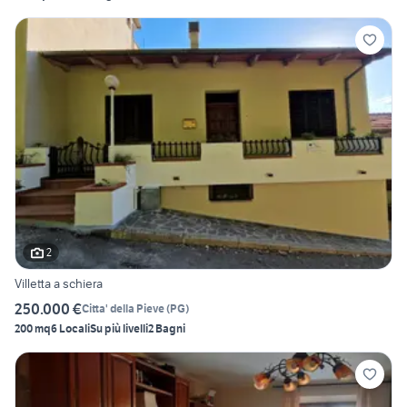
2
Villetta a schiera
250.000 €
Citta' della Pieve
(
PG
)
200 mq
6 Locali
Su più livelli
2 Bagni