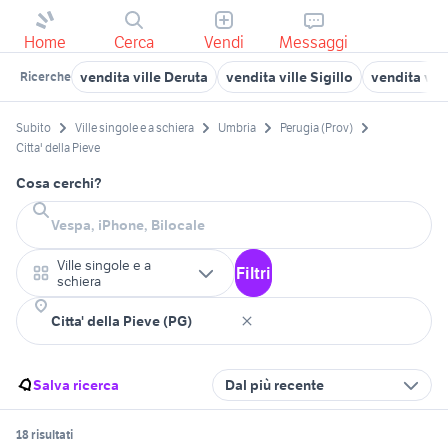
Home
Cerca
Vendi
Messaggi
vendita ville Deruta
vendita ville Sigillo
vendita vil
Ricerche
Subito
Ville singole e a schiera
Umbria
Perugia (Prov)
Citta' della Pieve
Cosa cerchi?
Ville singole e a
Filtri
schiera
Salva ricerca
Dal più recente
18 risultati