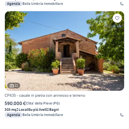
Agenzia
Bella Umbria Immobiliare
21
CP435 - casale in pietra con annesso e terreno
590.000 €
Citta' della Pieve
(
PG
)
303 mq
2 Locali
Su più livelli
2 Bagni
Agenzia
Bella Umbria Immobiliare