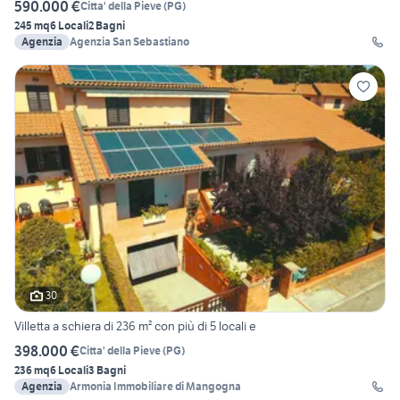
590.000 €
Citta' della Pieve
(
PG
)
245 mq
6 Locali
2 Bagni
Agenzia
Agenzia San Sebastiano
30
Villetta a schiera di 236 m² con più di 5 locali e
398.000 €
Citta' della Pieve
(
PG
)
236 mq
6 Locali
3 Bagni
Agenzia
Armonia Immobiliare di Mangogna