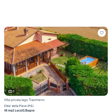
6
Villa privata lago Trasimeno
Citta' della Pieve
(
PG
)
45 mq
3 Locali
1 Bagno