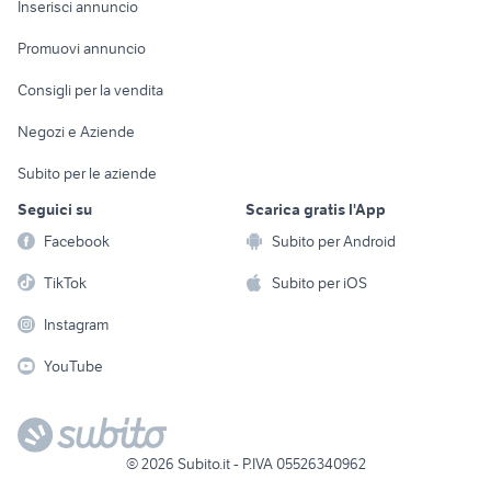
Casalinghi
Inserisci annuncio
Videogiochi
animali
Elettrodomestici
Promuovi annuncio
Audio/Video
Musica e Film
Giardino e Fai da te
Consigli per la vendita
Fotografia
Libri e Riviste
Abbigliamento e
Negozi e Aziende
Telefonia
Strumenti Musicali
Accessori
Subito per le aziende
Sports
Tutto per i bambini
Seguici su
Scarica gratis l'App
Biciclette
Facebook
Subito per Android
Collezionismo
TikTok
Subito per iOS
Instagram
YouTube
©
2026
Subito.it - P.IVA 05526340962