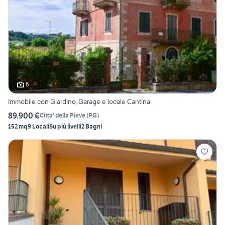
6
Immobile con Giardino, Garage e locale Cantina
89.900 €
Citta' della Pieve
(
PG
)
152 mq
9 Locali
Su più livelli
2 Bagni