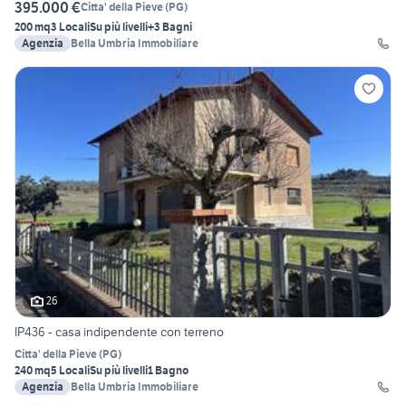
395.000 €
Citta' della Pieve
(
PG
)
200 mq
3 Locali
Su più livelli
+3 Bagni
Agenzia
Bella Umbria Immobiliare
26
IP436 - casa indipendente con terreno
Citta' della Pieve
(
PG
)
240 mq
5 Locali
Su più livelli
1 Bagno
Agenzia
Bella Umbria Immobiliare