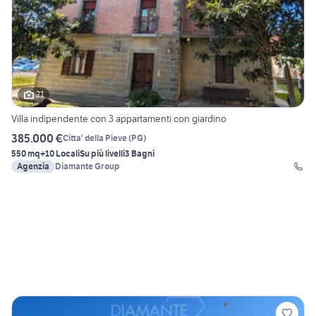
21
Villa indipendente con 3 appartamenti con giardino
385.000 €
Citta' della Pieve
(
PG
)
550 mq
+10 Locali
Su più livelli
3 Bagni
Agenzia
Diamante Group