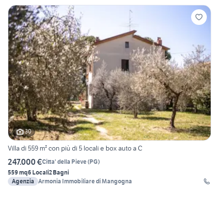
30
Villa di 559 m² con più di 5 locali e box auto a C
247.000 €
Citta' della Pieve
(
PG
)
559 mq
6 Locali
2 Bagni
Agenzia
Armonia Immobiliare di Mangogna