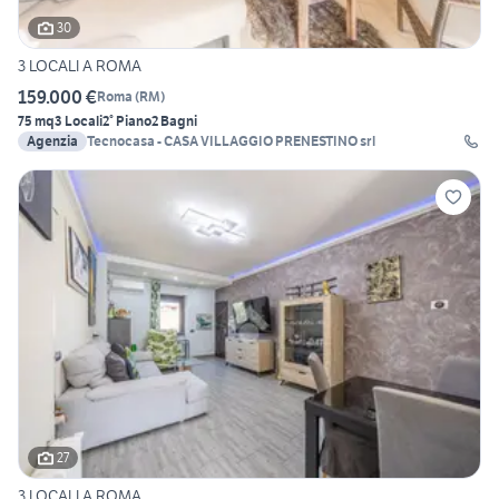
30
3 LOCALI A ROMA
159.000 €
Roma
(
RM
)
75 mq
3 Locali
2° Piano
2 Bagni
Agenzia
Tecnocasa - CASA VILLAGGIO PRENESTINO srl
27
3 LOCALI A ROMA