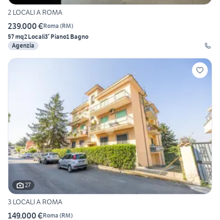
2 LOCALI A ROMA
239.000 €
Roma
(
RM
)
57 mq
2 Locali
3° Piano
1 Bagno
Agenzia
27
3 LOCALI A ROMA
149.000 €
Roma
(
RM
)