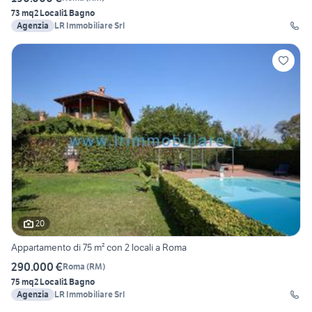
73 mq
2 Locali
1 Bagno
Agenzia
LR Immobiliare Srl
20
Appartamento di 75 m² con 2 locali a Roma
290.000 €
Roma
(
RM
)
75 mq
2 Locali
1 Bagno
Agenzia
LR Immobiliare Srl