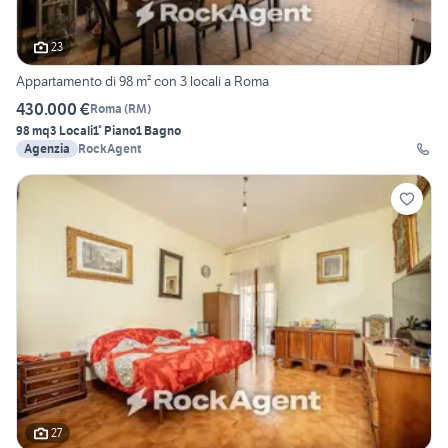
23
Appartamento di 98 m² con 3 locali a Roma
430.000 €
Roma
(
RM
)
98 mq
3 Locali
1° Piano
1 Bagno
Agenzia
RockAgent
27