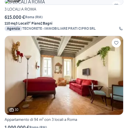
3 LOCALI A ROMA
615.000 €
Roma
(
RM
)
110 mq
3 Locali
7° Piano
2 Bagni
Agenzia
TECNORETE - IMMOBILIARE PRATI CIPRO SRL
30
Appartamento di 94 m² con 3 locali a Roma
1.000.000 €
Roma
(
RM
)