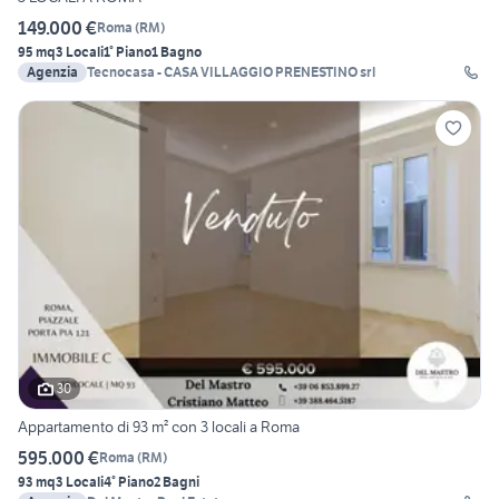
149.000 €
Roma
(
RM
)
95 mq
3 Locali
1° Piano
1 Bagno
Agenzia
Tecnocasa - CASA VILLAGGIO PRENESTINO srl
30
Appartamento di 93 m² con 3 locali a Roma
595.000 €
Roma
(
RM
)
93 mq
3 Locali
4° Piano
2 Bagni