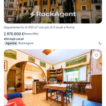
22
Appartamento di 450 m² con più di 5 locali a Roma
2.970.000 €
Roma
(
RM
)
450 mq
6 Locali
Agenzia
RockAgent