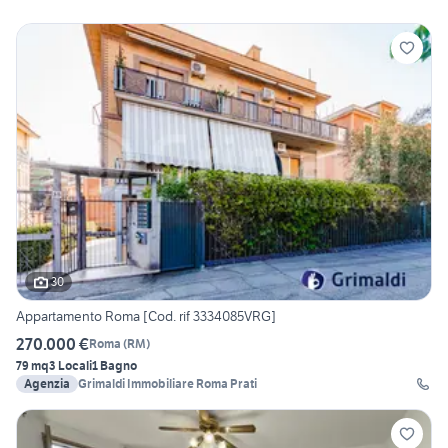
30
Appartamento Roma [Cod. rif 3334085VRG]
270.000 €
Roma
(
RM
)
79 mq
3 Locali
1 Bagno
Agenzia
Grimaldi Immobiliare Roma Prati