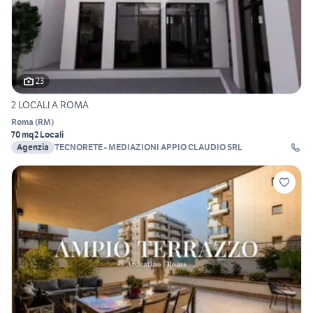
23
2 LOCALI A ROMA
Roma
(
RM
)
70 mq
2 Locali
Agenzia
TECNORETE - MEDIAZIONI APPIO CLAUDIO SRL