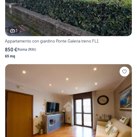
5
Appartamento con giardino Ponte Galeria treno FL1
850 €
Roma
(
RM
)
65 mq