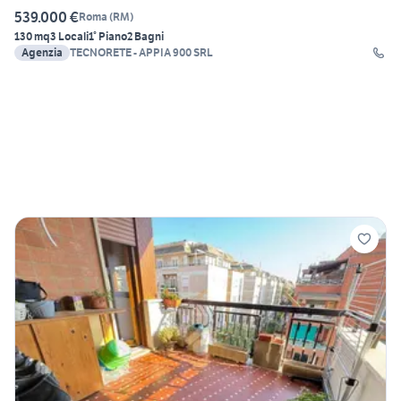
539.000 €
Roma
(
RM
)
130 mq
3 Locali
1° Piano
2 Bagni
Agenzia
TECNORETE - APPIA 900 SRL