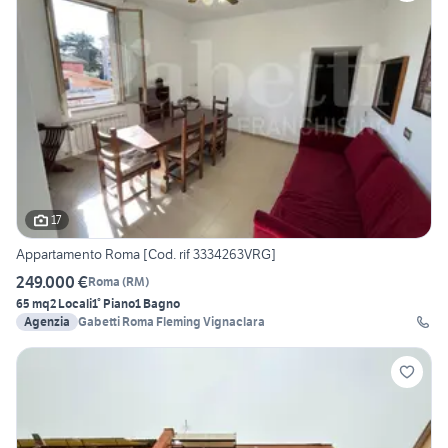
17
Appartamento Roma [Cod. rif 3334263VRG]
249.000 €
Roma
(
RM
)
65 mq
2 Locali
1° Piano
1 Bagno
Agenzia
Gabetti Roma Fleming Vignaclara