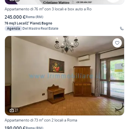
Appartamento di 76 m² con 3 locali e box auto a Ro
245.000 €
Roma
(
RM
)
76 mq
3 Locali
2° Piano
1 Bagno
Agenzia
Del Mastro Real Estate
27
Appartamento di 73 m² con 2 locali a Roma
190.000 €
Roma
(
RM
)