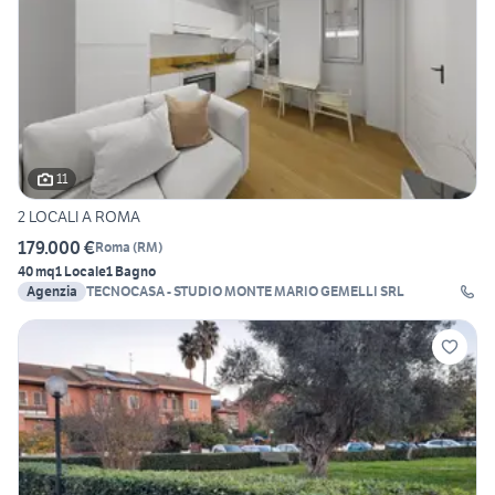
11
2 LOCALI A ROMA
179.000 €
Roma
(
RM
)
40 mq
1 Locale
1 Bagno
Agenzia
TECNOCASA - STUDIO MONTE MARIO GEMELLI SRL