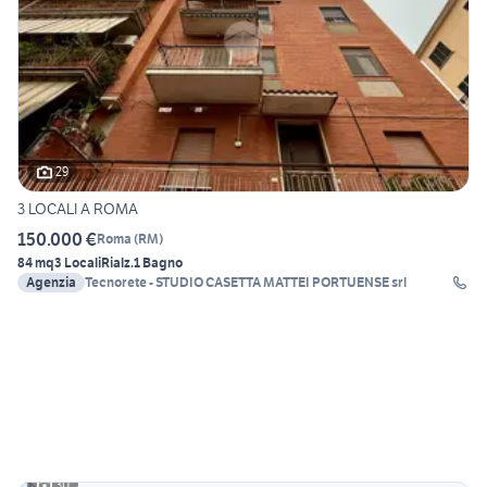
29
3 LOCALI A ROMA
150.000 €
Roma
(
RM
)
84 mq
3 Locali
Rialz.
1 Bagno
Agenzia
Tecnorete - STUDIO CASETTA MATTEI PORTUENSE srl
30