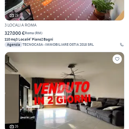
29
3 LOCALI A ROMA
327.000 €
Roma
(
RM
)
110 mq
3 Locali
4° Piano
2 Bagni
Agenzia
TECNOCASA - IMMOBILIARE OSTIA 2018 SRL
26