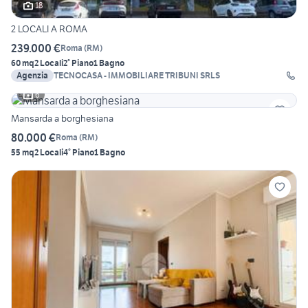
18
2 LOCALI A ROMA
239.000 €
Roma
(
RM
)
60 mq
2 Locali
2° Piano
1 Bagno
Agenzia
TECNOCASA - IMMOBILIARE TRIBUNI SRLS
6
Mansarda a borghesiana
80.000 €
Roma
(
RM
)
55 mq
2 Locali
4° Piano
1 Bagno