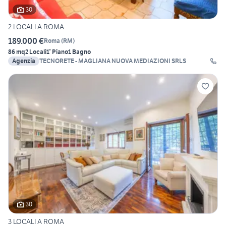
30
2 LOCALI A ROMA
189.000 €
Roma
(
RM
)
86 mq
2 Locali
1° Piano
1 Bagno
Agenzia
TECNORETE - MAGLIANA NUOVA MEDIAZIONI SRLS
30
3 LOCALI A ROMA