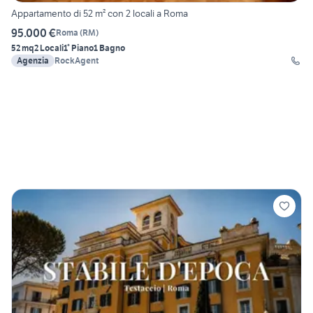
Appartamento di 52 m² con 2 locali a Roma
95.000 €
Roma
(
RM
)
52 mq
2 Locali
1° Piano
1 Bagno
Agenzia
RockAgent