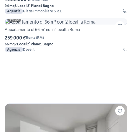
94 mq
3 Locali
3° Piano
1 Bagno
Agenzia
Giada Immobiliare S.R.L
30
Appartamento di 66 m² con 2 locali a Roma
259.000 €
Roma
(
RM
)
66 mq
2 Locali
2° Piano
1 Bagno
Agenzia
Dove.it