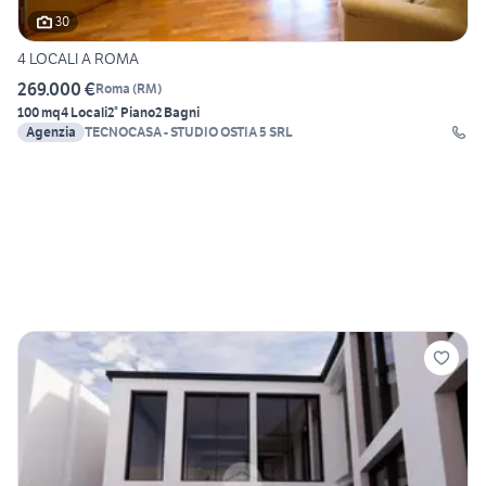
30
4 LOCALI A ROMA
269.000 €
Roma
(
RM
)
100 mq
4 Locali
2° Piano
2 Bagni
Agenzia
TECNOCASA - STUDIO OSTIA 5 SRL