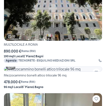
30
MULTILOCALE A ROMA
890.000 €
Roma
(
RM
)
190 mq
5 Locali
1° Piano
2 Bagni
Agenzia
TECNORETE - ESQUILINO MEDIAZIONI SRL
6
Mezzocammino bonelli attico trilocale 96 mq
478.000 €
Roma
(
RM
)
96 mq
3 Locali
5° Piano
1 Bagno