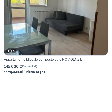
6
Appartamento bilocale con posto auto NO AGENZIE
145.000 €
Roma
(
RM
)
47 mq
2 Locali
4° Piano
1 Bagno