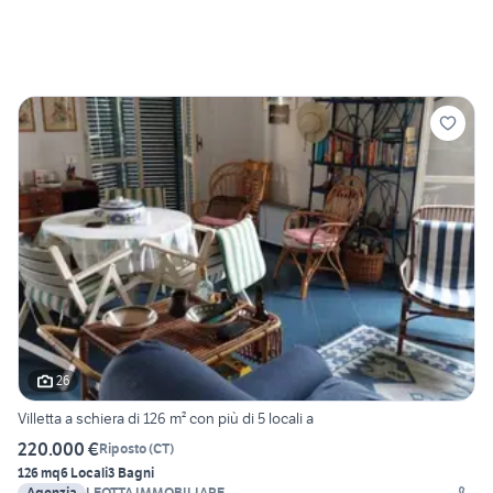
26
Villetta a schiera di 126 m² con più di 5 locali a
220.000 €
Riposto
(
CT
)
126 mq
6 Locali
3 Bagni
Agenzia
LEOTTA IMMOBILIARE