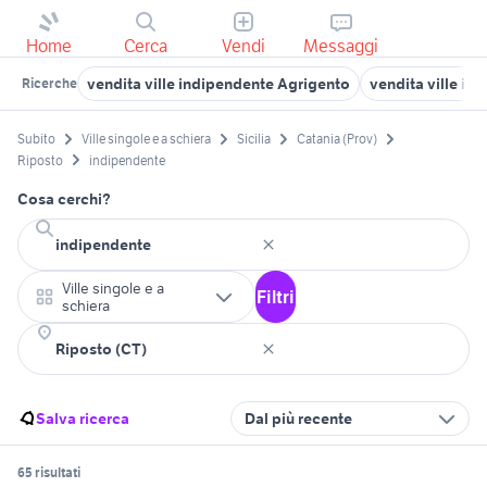
Home
Cerca
Vendi
Messaggi
vendita ville indipendente Agrigento
vendita ville in
Ricerche
Subito
Ville singole e a schiera
Sicilia
Catania (Prov)
Riposto
indipendente
Cosa cerchi?
Ville singole e a
Filtri
schiera
Salva ricerca
Dal più recente
65 risultati