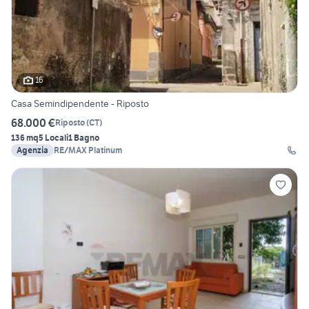
16
Casa Semindipendente - Riposto
68.000 €
Riposto
(
CT
)
136 mq
5 Locali
1 Bagno
Agenzia
RE/MAX Platinum