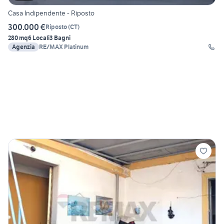
Casa Indipendente - Riposto
300.000 €
Riposto
(
CT
)
280 mq
6 Locali
3 Bagni
Agenzia
RE/MAX Platinum