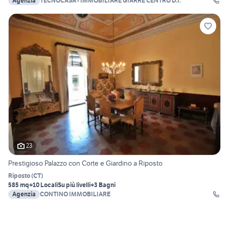
Agenzia
TECNOCASA - IMMOBILIARE GIARRE CENTRO D.I.
23
Prestigioso Palazzo con Corte e Giardino a Riposto
Riposto
(
CT
)
585 mq
+10 Locali
Su più livelli
+3 Bagni
Agenzia
CONTINO IMMOBILIARE