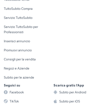
vendita ville indipendente
Sommariva del
privato aci catena
Uffici e Locali
Agropoli
TuttoSubito Compra
Bosco
commerciali
Servizio TuttoSubito
elettronica
per la casa e la
sports e hobby
Servizio TuttoSubito per
persona
Informatica
Animali
Professionisti
Arredamento e
Console e
Accessori per
Casalinghi
Inserisci annuncio
Videogiochi
animali
Elettrodomestici
Promuovi annuncio
Audio/Video
Musica e Film
Giardino e Fai da te
Consigli per la vendita
Fotografia
Libri e Riviste
Abbigliamento e
Negozi e Aziende
Telefonia
Strumenti Musicali
Accessori
Subito per le aziende
Sports
Tutto per i bambini
Seguici su
Scarica gratis l'App
Biciclette
Facebook
Subito per Android
Collezionismo
TikTok
Subito per iOS