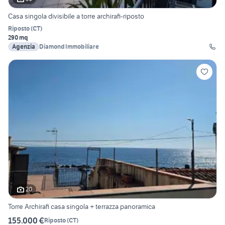
Casa singola divisibile a torre archirafi-riposto
Riposto
(
CT
)
290 mq
Agenzia
Diamond Immobiliare
20
Torre Archirafi casa singola + terrazza panoramica
155.000 €
Riposto
(
CT
)