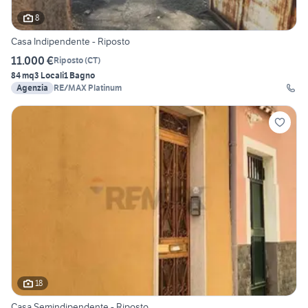
8
Casa Indipendente - Riposto
11.000 €
Riposto
(
CT
)
84 mq
3 Locali
1 Bagno
Agenzia
RE/MAX Platinum
18
Casa Semindipendente - Riposto