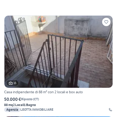
16
Casa indipendente di 88 m² con 2 locali e box auto
50.000 €
Riposto
(
CT
)
88 mq
2 Locali
1 Bagno
Agenzia
LEOTTA IMMOBILIARE