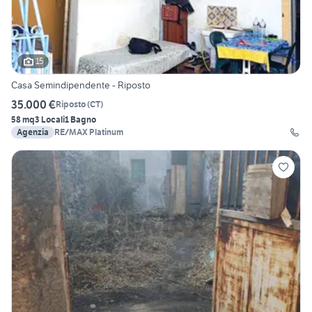
15
Casa Semindipendente - Riposto
35.000 €
Riposto
(
CT
)
58 mq
3 Locali
1 Bagno
Agenzia
RE/MAX Platinum