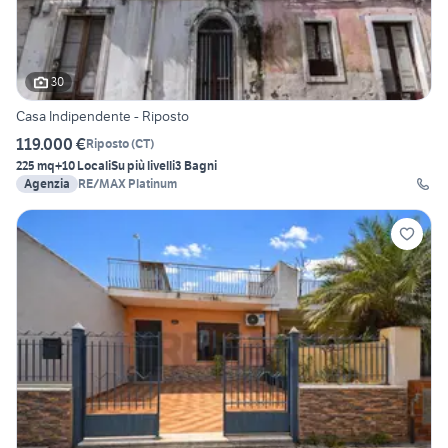
30
Casa Indipendente - Riposto
119.000 €
Riposto
(
CT
)
225 mq
+10 Locali
Su più livelli
3 Bagni
Agenzia
RE/MAX Platinum