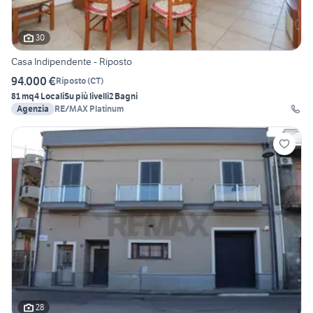
30
Casa Indipendente - Riposto
94.000 €
Riposto
(
CT
)
81 mq
4 Locali
Su più livelli
2 Bagni
Agenzia
RE/MAX Platinum
28