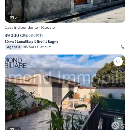
5
Casa Indipendente - Riposto
39.000 €
Riposto
(
CT
)
50 mq
2 Locali
Su più livelli
1 Bagno
Agenzia
RE/MAX Platinum
30