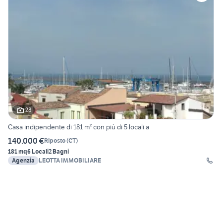
28
Casa indipendente di 181 m² con più di 5 locali a
140.000 €
Riposto
(
CT
)
181 mq
6 Locali
2 Bagni
Agenzia
LEOTTA IMMOBILIARE