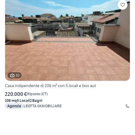
30
Casa indipendente di 206 m² con 5 locali e box aut
220.000 €
Riposto
(
CT
)
206 mq
5 Locali
2 Bagni
Agenzia
LEOTTA IMMOBILIARE