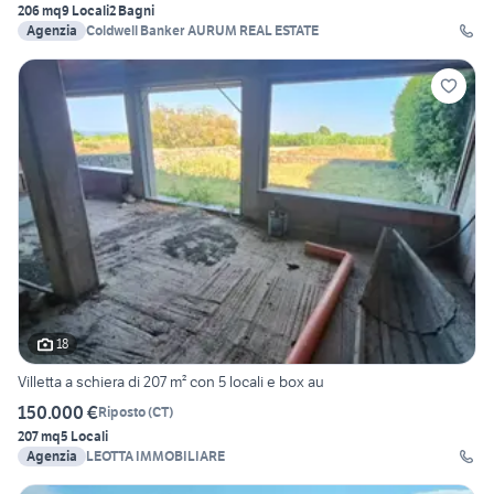
206 mq
9 Locali
2 Bagni
Agenzia
Coldwell Banker AURUM REAL ESTATE
18
Villetta a schiera di 207 m² con 5 locali e box au
150.000 €
Riposto
(
CT
)
207 mq
5 Locali
Agenzia
LEOTTA IMMOBILIARE