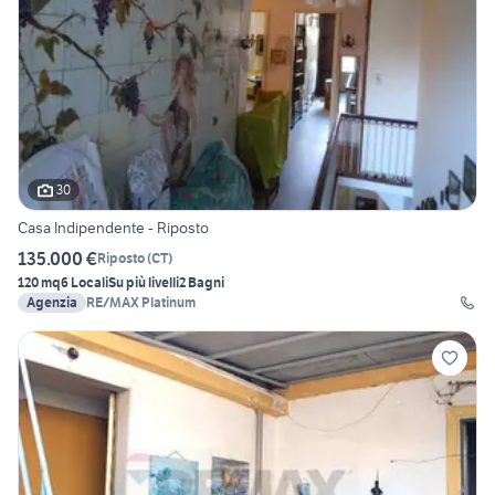
30
Casa Indipendente - Riposto
135.000 €
Riposto
(
CT
)
120 mq
6 Locali
Su più livelli
2 Bagni
Agenzia
RE/MAX Platinum