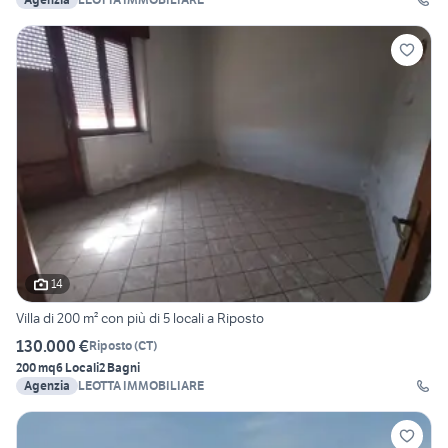
14
Villa di 200 m² con più di 5 locali a Riposto
130.000 €
Riposto
(
CT
)
200 mq
6 Locali
2 Bagni
Agenzia
LEOTTA IMMOBILIARE