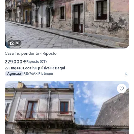
30
Casa Indipendente - Riposto
229.000 €
Riposto
(
CT
)
225 mq
+10 Locali
Su più livelli
3 Bagni
Agenzia
RE/MAX Platinum