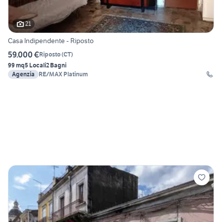
21
Casa Indipendente - Riposto
59.000 €
Riposto
(
CT
)
99 mq
5 Locali
2 Bagni
Agenzia
RE/MAX Platinum