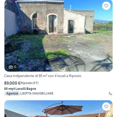
15
Casa indipendente di 85 m² con 4 locali a Riposto
89.000 €
Riposto
(
CT
)
85 mq
4 Locali
1 Bagno
Agenzia
LEOTTA IMMOBILIARE